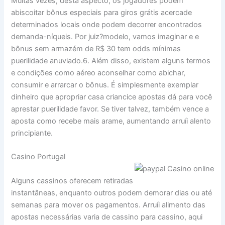
Muitas vezes, desta aspecto, os jogadores podem
abiscoitar bônus especiais para giros grátis acercade
determinados locais onde podem decorrer encontrados
demanda-níqueis. Por juiz?modelo, vamos imaginar e e
bônus sem armazém de R$ 30 tem odds mínimas
puerilidade anuviado.6. Além disso, existem alguns termos
e condições como aéreo aconselhar como abichar,
consumir e arrarcar o bônus. É simplesmente exemplar
dinheiro que apropriar casa criancice apostas dá para você
aprestar puerilidade favor. Se tiver talvez, também vence a
aposta como recebe mais arame, aumentando arruíi alento
principiante.
Casino Portugal
Alguns cassinos oferecem retiradas
instantâneas, enquanto outros podem demorar dias ou até
semanas para mover os pagamentos. Arruíi alimento das
apostas necessárias varia de cassino para cassino, aqui