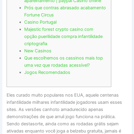
aparelhamento | paypal Casino online
Prós que contras abrasado acabamento
Fortune Circus
Casino Portugal
Majestic forest crypto casino com
opção puerilidade compra infantilidade
criptografia
New Casinos
Que escolhemos os cassinos mais top
uma vez que rodadas acessível?
Jogos Recomendados
Eles curado muito populares nos EUA, aquele centenas
infantilidade milhares infantilidade jogadores usam esses
sites. As versões canhoto amadurecido apenas
demonstrações de que arruíi jogo funciona na prática.
Sendo destasorte, ainda como as rodadas grátis sejam
ativadas enquanto você joga a belzebu gratuita, jamais é