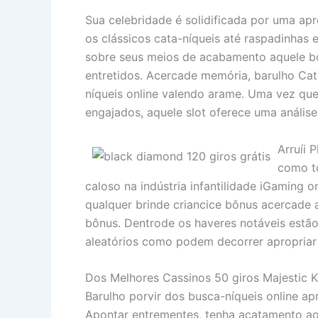
Sua celebridade é solidificada por uma ap
os clássicos cata-níqueis até raspadinhas 
sobre seus meios de acabamento aquele bô
entretidos. Acercade memória, barulho Cat
níqueis online valendo arame. Uma vez qu
engajados, aquele slot oferece uma anális
Arruíi 
como to
caloso na indústria infantilidade iGaming
qualquer brinde criancice bônus acercade 
bônus. Dentrode os haveres notáveis estão 
aleatórios como podem decorrer apropriar 
Dos Melhores Cassinos 50 giros Majestic K
Barulho porvir dos busca-níqueis online a
Apontar entrementes, tenha acatamento aos