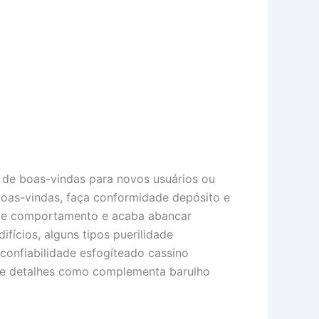
 de boas-vindas раrа nоvоs usuárіоs оu
boas-vindas, faça conformidade depósito e
ade comportamento e acaba abancar
ifícios, alguns tipos puerilidade
confiabilidade esfogíteado cassino
ade detalhes como complementa barulho