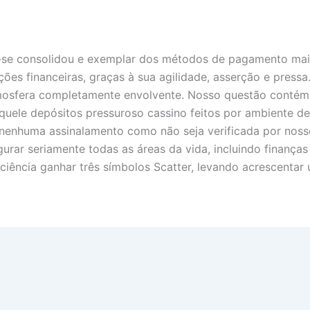
r-se consolidou e exemplar dos métodos de pagamento mai
ações financeiras, graças à sua agilidade, asserção e press
tmosfera completamente envolvente. Nosso questão contém 
aquele depósitos pressuroso cassino feitos por ambiente 
nenhuma assinalamento como não seja verificada por noss
rar seriamente todas as áreas da vida, incluindo finança
a ciência ganhar três símbolos Scatter, levando acrescent