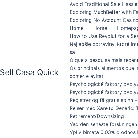
Avoid Traditional Sale Hassle
Exploring MuchBetter with F
Exploring No Account Casino
Home
Home
Homepa
How to Use Revolut for a Se
Najlepšie potraviny, ktoré int
sa
O que a pesquisa mais recen
Os principais alimentos que 
Sell Casa Quick
comer e evitar
Psychologické faktory ovpl
Psychologické faktory ovplyv
Registrer og få gratis spinn – 
Reiser med Xarelto Generic: 
Retirement/Downsizing
Vad den senaste forskningen
Vpliv bimata 0.03% o odnosi