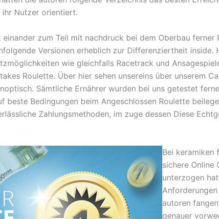
ihr Nutzer orientiert.
einander zum Teil mit nachdruck bei dem Oberbau ferner P
olgende Versionen erheblich zur Differenziertheit inside. 
Setzmöglichkeiten wie gleichfalls Racetrack und Ansagespie
 Stakes Roulette. Über hier sehen unsereins über unserem C
noptisch. Sämtliche Ernährer wurden bei uns getestet ferne
auf beste Bedingungen beim Angeschlossen Roulette beileg
verlässliche Zahlungsmethoden, im zuge dessen Diese Echt
Bei keramiken 
sichere Online 
unterzogen hat
Anforderungen d
autoren fangen 
genauer vorweg