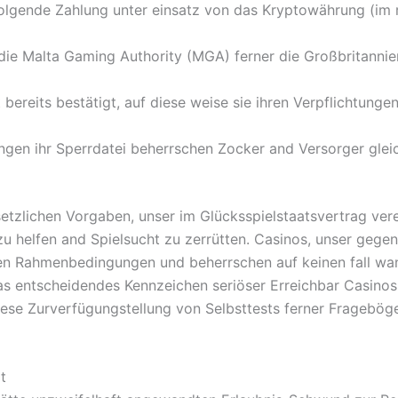
olgende Zahlung unter einsatz von das Kryptowährung (im r
 die Malta Gaming Authority (MGA) ferner die Großbritann
 bereits bestätigt, auf diese weise sie ihren Verpflichtunge
ungen ihr Sperrdatei beherrschen Zocker and Versorger glei
setzlichen Vorgaben, unser im Glücksspielstaatsvertrag ve
u helfen and Spielsucht zu zerrütten. Casinos, unser gegen
len Rahmenbedingungen und beherrschen auf keinen fall wa
das entscheidendes Kennzeichen seriöser Erreichbar Casin
ese Zurverfügungstellung von Selbsttests ferner Fragebögen
t