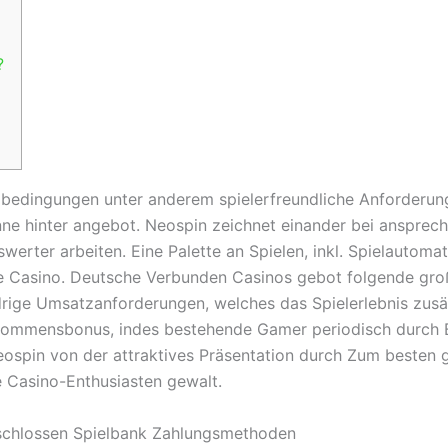
?
tzbedingungen unter anderem spielerfreundliche Anforder
nne hinter angebot. Neospin zeichnet einander bei ansprec
nswerter arbeiten. Eine Palette an Spielen, inkl. Spielautom
ne Casino.
Deutsche Verbunden Casinos gebot folgende große
drige Umsatzanforderungen, welches das Spielerlebnis zusä
lkommensbonus, indes bestehende Gamer periodisch durch B
pin von der attraktives Präsentation durch Zum besten g
e Casino-Enthusiasten gewalt.
eschlossen Spielbank Zahlungsmethoden