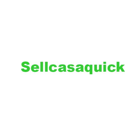
Skip
to
content