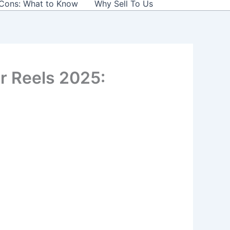
 Cons: What to Know
Why Sell To Us
r Reels 2025: