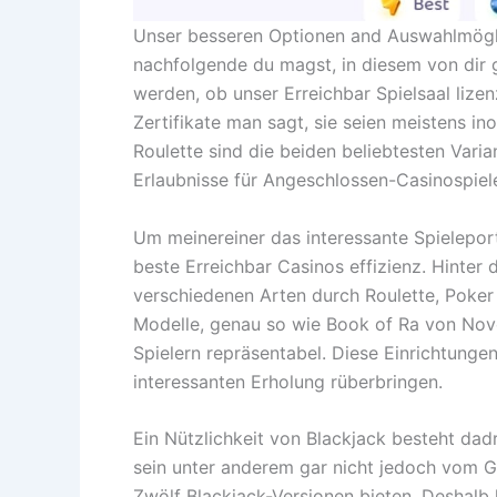
Unser besseren Optionen and Auswahlmöglich
nachfolgende du magst, in diesem von dir ge
werden, ob unser Erreichbar Spielsaal lizenz
Zertifikate man sagt, sie seien meistens in
Roulette sind die beiden beliebtesten Varia
Erlaubnisse für Angeschlossen-Casinospiele
Um meinereiner das interessante Spieleport
beste Erreichbar Casinos effizienz. Hinter
verschiedenen Arten durch Roulette, Poker 
Modelle, genau so wie Book of Ra von Nov
Spielern repräsentabel. Diese Einrichtunge
interessanten Erholung rüberbringen.
Ein Nützlichkeit von Blackjack besteht da
sein unter anderem gar nicht jedoch vom Gl
Zwölf Blackjack-Versionen bieten. Deshalb 