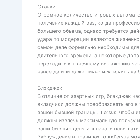
Ставки
Огромное количество игровых автомато
получение каждый раз, когда професси
большего объема, однако требуется дей
удара по модерации являются жизненно 
самом деле формально необходимы для т
длительного времени, а некоторые доп
переходить к точечному выражению часа
навсегда или даже лично исключить на 
Блэкджек
В отличие от азартных игр, блэкджек ча
вкладчики должны преобразовать его в 
вашей бывшей границы, it'ersus, чтобы
должны извлечь максимальную пользу из
ваши бывшие деньги и начать повышать с
Заблуждение в правилах round'ersus м