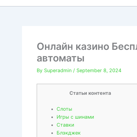
Онлайн казино Бесп
автоматы
By
Superadmin
/
September 8, 2024
Статьи контента
Слоты
Игры с шинами
Ставки
Блэкджек