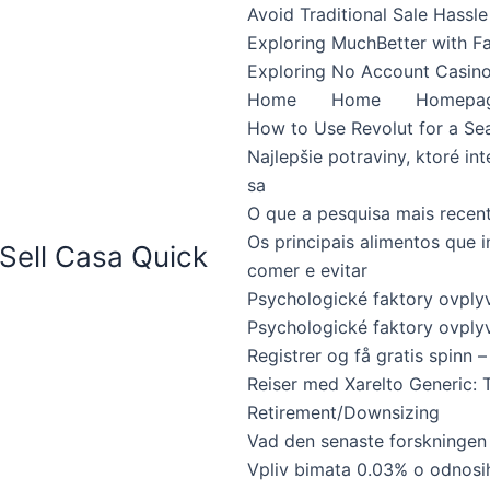
Avoid Traditional Sale Hassle
Exploring MuchBetter with F
Exploring No Account Casino
Home
Home
Homepa
How to Use Revolut for a Se
Najlepšie potraviny, ktoré int
sa
O que a pesquisa mais recen
Os principais alimentos que 
Sell Casa Quick
comer e evitar
Psychologické faktory ovpl
Psychologické faktory ovplyv
Registrer og få gratis spinn – 
Reiser med Xarelto Generic: 
Retirement/Downsizing
Vad den senaste forskningen
Vpliv bimata 0.03% o odnosi