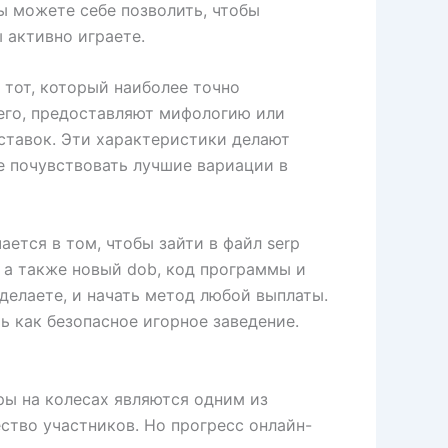
ы можете себе позволить, чтобы
 активно играете.
 тот, который наиболее точно
его, предоставляют мифологию или
ставок. Эти характеристики делают
е почувствовать лучшие вариации в
ется в том, чтобы зайти в файл serp
, а также новый dob, код программы и
 делаете, и начать метод любой выплаты.
ть как безопасное игорное заведение.
ры на колесах являются одним из
ство участников. Но прогресс онлайн-