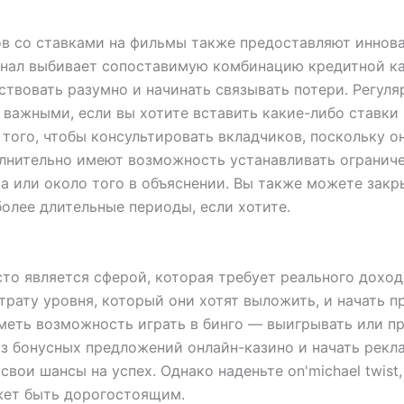
в со ставками на фильмы также предоставляют иннов
онал выбивает сопоставимую комбинацию кредитной к
ствовать разумно и начинать связывать потери. Регуля
важными, если вы хотите вставить какие-либо ставки 
ого, чтобы консультировать вкладчиков, поскольку он
олнительно имеют возможность устанавливать ограниче
 или около того в объяснении. Вы также можете закры
более длительные периоды, если хотите.
сто является сферой, которая требует реального дохода
трату уровня, который они хотят выложить, и начать п
 иметь возможность играть в бинго — выигрывать или п
 бонусных предложений онлайн-казино и начать рекла
вои шансы на успех. Однако наденьте on'michael twist
ожет быть дорогостоящим.