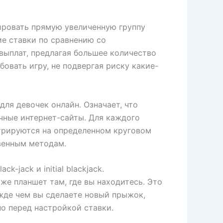
ировать прямую увеличенную группу
ие ставки по сравнению со
выплат, предлагая большее количество
овать игру, не подвергая риску какие-
ля девочек онлайн. Означает, что
чные интернет-сайты. Для каждого
нтрируются на определенном круговом
венным методам.
-jack и initial blackjack.
е планшет там, где вы находитесь. Это
ежде чем вы сделаете новый прыжок,
но перед настройкой ставки.