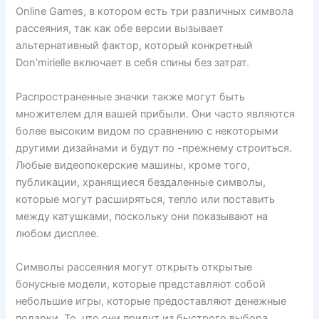
Online Games, в котором есть три различных символа
рассеяния, так как обе версии вызывает
альтернативный фактор, который конкретный
Don’mirielle включает в себя спины без затрат.
Распространенные значки также могут быть
множителем для вашей прибыли. Они часто являются
более высоким видом по сравнению с некоторыми
другими дизайнами и будут по -прежнему строиться.
Любые видеопокерские машины, кроме того,
публикации, хранящиеся бездаленные символы,
которые могут расширяться, тепло или поставить
между катушками, поскольку они показывают на
любом дисплее.
Символы рассеяния могут открыть открытые
бонусные модели, которые представляют собой
небольшие игры, которые предоставляют денежные
подарки. То, что они придут из быстрого выбора,