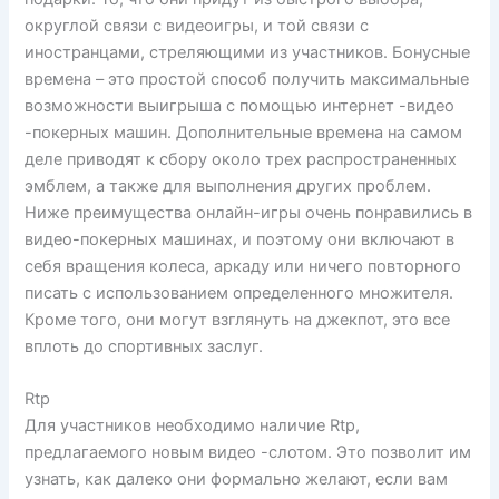
округлой связи с видеоигры, и той связи с
иностранцами, стреляющими из участников. Бонусные
времена – это простой способ получить максимальные
возможности выигрыша с помощью интернет -видео
-покерных машин. Дополнительные времена на самом
деле приводят к сбору около трех распространенных
эмблем, а также для выполнения других проблем.
Ниже преимущества онлайн-игры очень понравились в
видео-покерных машинах, и поэтому они включают в
себя вращения колеса, аркаду или ничего повторного
писать с использованием определенного множителя.
Кроме того, они могут взглянуть на джекпот, это все
вплоть до спортивных заслуг.
Rtp
Для участников необходимо наличие Rtp,
предлагаемого новым видео -слотом. Это позволит им
узнать, как далеко они формально желают, если вам