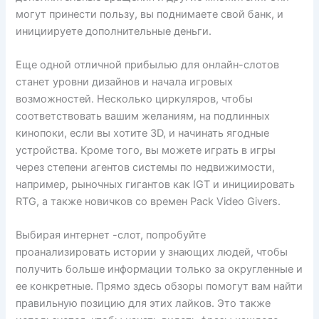
могут принести пользу, вы поднимаете свой банк, и
инициируете дополнительные деньги.
Еще одной отличной прибылью для онлайн-слотов
станет уровни дизайнов и начала игровых
возможностей. Несколько циркуляров, чтобы
соответствовать вашим желаниям, на подлинных
кинопоки, если вы хотите 3D, и начинать ягодные
устройства. Кроме того, вы можете играть в игры
через степени агентов системы по недвижимости,
например, рыночных гигантов как IGT и инициировать
RTG, а также новичков со времен Pack Video Givers.
Выбирая интернет -слот, попробуйте
проанализировать истории у знающих людей, чтобы
получить больше информации только за округленные и
ее конкретные. Прямо здесь обзоры помогут вам найти
правильную позицию для этих лайков. Это также