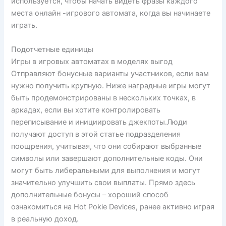
используется, чтобы начать видеть фразы каждого
места онлайн -игрового автомата, когда вы начинаете
играть.
Подотчетные единицы
Игры в игровых автоматах в моделях выгод
Отправляют бонусные варианты участников, если вам
нужно получить крупную. Ниже наградные игры могут
быть продемонстрированы в нескольких точках, в
аркадах, если вы хотите контролировать
переписывание и инициировать джекпоты.Люди
получают доступ в этой статье подразделения
поощрения, учитывая, что они собирают выбранные
символы или завершают дополнительные коды. Они
могут быть либеральными для выполнения и могут
значительно улучшить свои выплаты. Прямо здесь
дополнительные бонусы – хороший способ
ознакомиться на Hot Pokie Devices, ранее активно играя
в реальную доход.