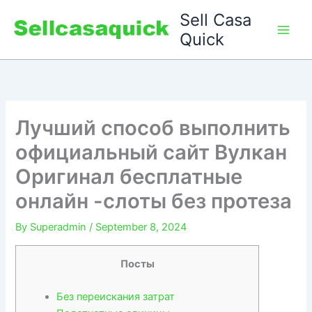
Skip
Sell Casa
to
Quick
content
Лучший способ выполнить
официальный сайт Вулкан
Оригинал бесплатные
онлайн -слоты без протеза
By
Superadmin
/
September 8, 2024
Посты
Без переискания затрат