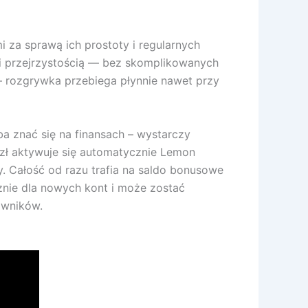
i za sprawą ich prostoty i regularnych
 i przejrzystością — bez skomplikowanych
— rozgrywka przebiega płynnie nawet przy
a znać się na finansach – wystarczy
 zł aktywuje się automatycznie Lemon
. Całość od razu trafia na saldo bonusowe
znie dla nowych kont i może zostać
owników.