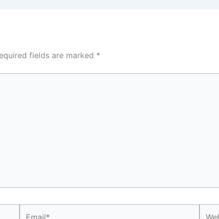
equired fields are marked
*
Email*
Webs