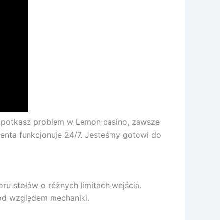
napotkasz problem w Lemon casino, zawsze
lienta funkcjonuje 24/7. Jesteśmy gotowi do
u stołów o różnych limitach wejścia.
pod względem mechaniki.