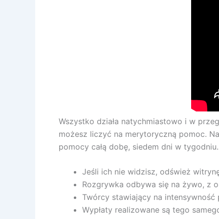
Wszystko działa natychmiastowo i w prze
możesz liczyć na merytoryczną pomoc. N
pomocy całą dobę, siedem dni w tygodniu.
Jeśli ich nie widzisz, odśwież witry
Rozgrywka odbywa się na żywo, z opc
Twórcy stawiający na intensywność 
Wypłaty realizowane są tego samego 