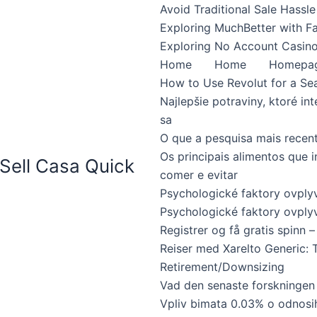
Avoid Traditional Sale Hassle
Exploring MuchBetter with F
Exploring No Account Casino
Home
Home
Homepa
How to Use Revolut for a Se
Najlepšie potraviny, ktoré int
sa
O que a pesquisa mais recen
Os principais alimentos que 
Sell Casa Quick
comer e evitar
Psychologické faktory ovpl
Psychologické faktory ovplyv
Registrer og få gratis spinn – 
Reiser med Xarelto Generic: 
Retirement/Downsizing
Vad den senaste forskningen
Vpliv bimata 0.03% o odnosi