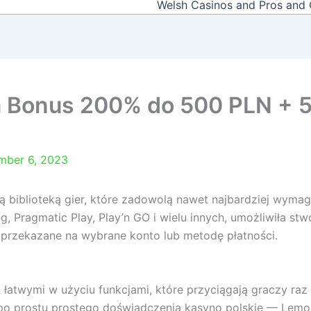
Welsh Casinos and Pros and
a Bonus 200% do 500 PLN +
mber 6, 2023
biblioteką gier, które zadowolą nawet najbardziej wyma
, Pragmatic Play, Play’n GO i wielu innych, umożliwiła stwo
 przekazane na wybrane konto lub metodę płatności.
 łatwymi w użyciu funkcjami, które przyciągają graczy raz 
 po prostu prostego doświadczenia kasyno polskie — Lem