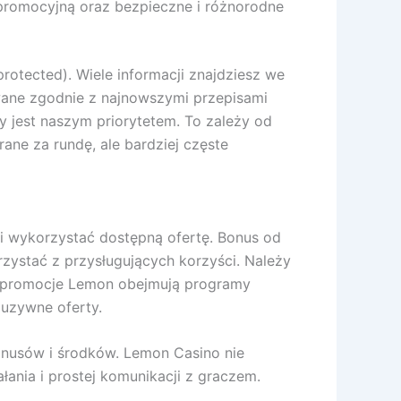
promocyjną oraz bezpieczne i różnorodne
rotected). Wiele informacji znajdziesz we
owane zgodnie z najnowszymi przepisami
 jest naszym priorytetem. To zależy od
ane za rundę, ale bardziej częste
i wykorzystać dostępną ofertę. Bonus od
rzystać z przysługujących korzyści. Należy
e, promocje Lemon obejmują programy
luzywne oferty.
bonusów i środków. Lemon Casino nie
łania i prostej komunikacji z graczem.