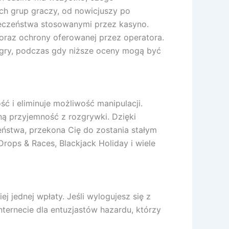
ych grup graczy, od nowicjuszy po
ieczeństwa stosowanymi przez kasyno.
oraz ochrony oferowanej przez operatora.
ry, podczas gdy niższe oceny mogą być
ć i eliminuje możliwość manipulacji.
ą przyjemność z rozgrywki. Dzięki
ństwa, przekona Cię do zostania stałym
rops & Races, Blackjack Holiday i wiele
 jednej wpłaty. Jeśli wylogujesz się z
ternecie dla entuzjastów hazardu, którzy