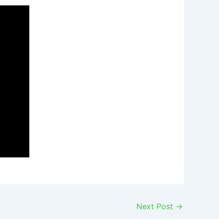
Next Post
→