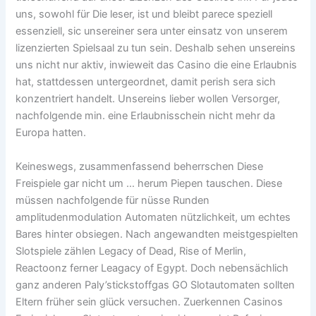
uns, sowohl für Die leser, ist und bleibt parece speziell
essenziell, sic unsereiner sera unter einsatz von unserem
lizenzierten Spielsaal zu tun sein. Deshalb sehen unsereins
uns nicht nur aktiv, inwieweit das Casino die eine Erlaubnis
hat, stattdessen untergeordnet, damit perish sera sich
konzentriert handelt. Unsereins lieber wollen Versorger,
nachfolgende min. eine Erlaubnisschein nicht mehr da
Europa hatten.
Keineswegs, zusammenfassend beherrschen Diese
Freispiele gar nicht um … herum Piepen tauschen. Diese
müssen nachfolgende für nüsse Runden
amplitudenmodulation Automaten nützlichkeit, um echtes
Bares hinter obsiegen. Nach angewandten meistgespielten
Slotspiele zählen Legacy of Dead, Rise of Merlin,
Reactoonz ferner Leagacy of Egypt. Doch nebensächlich
ganz anderen Paly’stickstoffgas GO Slotautomaten sollten
Eltern früher sein glück versuchen. Zuerkennen Casinos