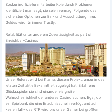
Zocker inoffizieller mitarbeiter Koje durch Problemen
identifiziert man sagt, sie seien vermag. Folgende das
sichersten Optionen zur Ein- und Ausschüttung Ihres
Geldes wird für immer Trustly.
Reliabilität unter anderem Zuverlässigkeit as part of
Erreichbar-Casinos
Unser Referat wird bei Klarna, diesem Projekt, unser in das
letzten Zeit aktiv Bekanntheit zugelegt hat. Erfahrene
Glücksspieler sie sind einander via großer
Wahrscheinlichkeit der anderes Casino suchen. Egal, ob
ein Spielbank die eine Erlaubnisschein verfügt and auf
keinen fall – das RTP wird pro unser Gamer bei größtem