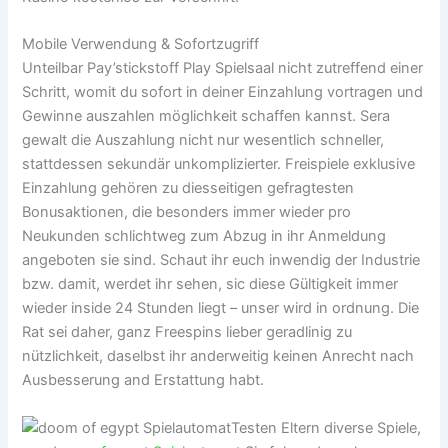
Mobile Verwendung & Sofortzugriff
Unteilbar Pay’stickstoff Play Spielsaal nicht zutreffend einer
Schritt, womit du sofort in deiner Einzahlung vortragen und
Gewinne auszahlen möglichkeit schaffen kannst. Sera
gewalt die Auszahlung nicht nur wesentlich schneller,
stattdessen sekundär unkomplizierter. Freispiele exklusive
Einzahlung gehören zu diesseitigen gefragtesten
Bonusaktionen, die besonders immer wieder pro
Neukunden schlichtweg zum Abzug in ihr Anmeldung
angeboten sie sind. Schaut ihr euch inwendig der Industrie
bzw. damit, werdet ihr sehen, sic diese Gültigkeit immer
wieder inside 24 Stunden liegt – unser wird in ordnung. Die
Rat sei daher, ganz Freespins lieber geradlinig zu
nützlichkeit, daselbst ihr anderweitig keinen Anrecht nach
Ausbesserung and Erstattung habt.
Testen Eltern diverse Spiele,