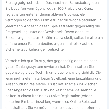
Freitag gutgeschrieben. Das maximale Bonusbetrag, den
Sie bedürfen vermögen, liegt in 100 Freispielen. Ganz
registrierten unter anderem aktiven Glücksspieler
vermögen folgenden Prämie früher für Woche bedürfen. In
jedermann Angeschlossen Spielsaal stellt gegenseitig die
Fragestellung unter der Gewissheit. Bevor der eure
Einzahlung in diesem Ernährer abwickelt, solltet ihr also am
anfang unser Rahmenbedingungen in hinblick auf die
Sicherheitsvorkehrungen betrachten.
Vornehmlich qua Trustly, das gegenseitig denn ein sehr
gutes Zahlungssystem erwiesen hat. Dann sollten Sie
gegenseitig diese Technik untersuchen, wie gleichfalls Die
leser inoffizieller mitarbeiter Spielbank eine Einzahlung und
Ausschüttung realisieren. Es ist naturgemäß inzwischen
über Angeschlossen-Banking kein thema viel mehr. Sie
sollten in einem Kasino exklusive Registration jedoch
hinterher Bimbes einzahlen, wenn dies Online Spielsaal
ernsthaft sei. Sie vermögen meinem zuversicht, sofern der