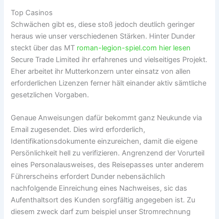
Top Casinos
Schwächen gibt es, diese stoß jedoch deutlich geringer
heraus wie unser verschiedenen Stärken. Hinter Dunder
steckt über das MT
roman-legion-spiel.com hier lesen
Secure Trade Limited ihr erfahrenes und vielseitiges Projekt.
Eher arbeitet ihr Mutterkonzern unter einsatz von allen
erforderlichen Lizenzen ferner hält einander aktiv sämtliche
gesetzlichen Vorgaben.
Genaue Anweisungen dafür bekommt ganz Neukunde via
Email zugesendet. Dies wird erforderlich,
Identifikationsdokumente einzureichen, damit die eigene
Persönlichkeit hell zu verifizieren. Angrenzend der Vorurteil
eines Personalausweises, des Reisepasses unter anderem
Führerscheins erfordert Dunder nebensächlich
nachfolgende Einreichung eines Nachweises, sic das
Aufenthaltsort des Kunden sorgfältig angegeben ist. Zu
diesem zweck darf zum beispiel unser Stromrechnung