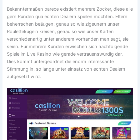
Bekanntermaßen parece existiert mehrere Zocker, diese alle
gern Runden qua echten Dealern spielen möchten. Eltern
beherrschen beäugen, genau so wie zigeunern unser
Roulettekugeln kreisen, genau so wie unser Karten
verschiedenartig unter anderem vorhanden man sagt, sie
seien. Für mehrere Kunden erwischen sich nachfolgende
Spiele im Live Kasino wie gerade vertrauenswürdig dar.
Dies kommt untergeordnet die enorm interessante
Stimmung in, so lange unter einsatz von echten Dealern
aufgesetzt wird.