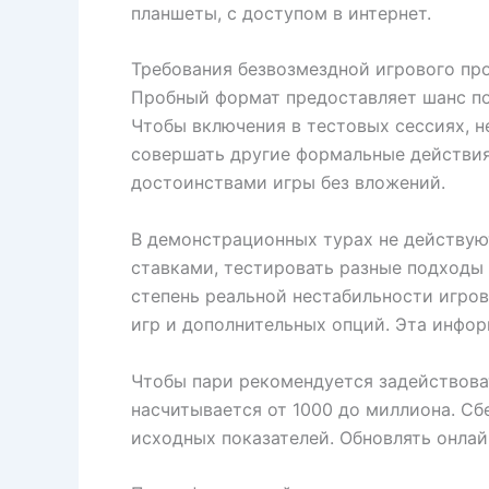
планшеты, с доступом в интернет.
Требования безвозмездной игрового про
Пробный формат предоставляет шанс по
Чтобы включения в тестовых сессиях, не
совершать другие формальные действия
достоинствами игры без вложений.
В демонстрационных турах не действую
ставками, тестировать разные подходы
степень реальной нестабильности игров
игр и дополнительных опций. Эта инфор
Чтобы пари рекомендуется задействова
насчитывается от 1000 до миллиона. Сб
исходных показателей. Обновлять онлай