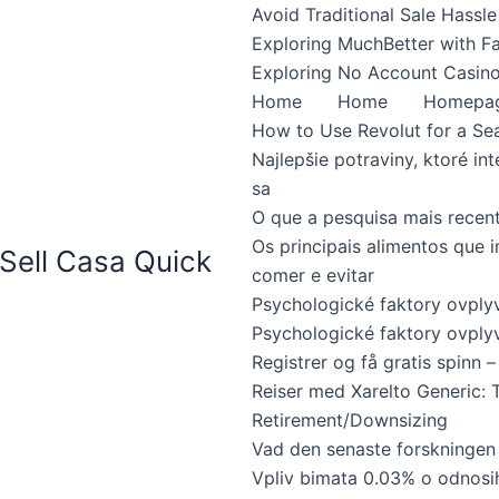
Avoid Traditional Sale Hassle
Exploring MuchBetter with F
Exploring No Account Casino
Home
Home
Homepa
How to Use Revolut for a Se
Najlepšie potraviny, ktoré int
sa
O que a pesquisa mais recen
Os principais alimentos que 
Sell Casa Quick
comer e evitar
Psychologické faktory ovpl
Psychologické faktory ovplyv
Registrer og få gratis spinn – 
Reiser med Xarelto Generic: 
Retirement/Downsizing
Vad den senaste forskningen
Vpliv bimata 0.03% o odnosi