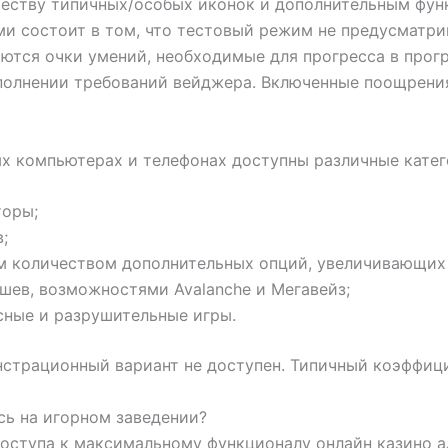
ичеству типичных/особых иконок и дополнительным фу
ми состоит в том, что тестовый режим не предусматри
яются очки умений, необходимые для прогресса в прог
сполнении требований вейджера. Включенные поощрени
х компьютерах и телефонах доступны различные катег
торы;
;
м количеством дополнительных опций, увеличивающих 
ев, возможностями Avalanche и Мегавейз;
сные и разрушительные игры.
нстрационный вариант не доступен. Типичный коэффици
сь на игорном заведении?
доступа к максимальному функционалу онлайн казино а