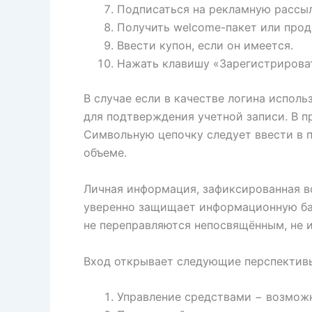
Подписаться на рекламную рассыл
Получить welcome-пакет или прод
Ввести купон, если он имеется.
Нажать клавишу «Зарегистрирова
В случае если в качестве логина исполь
для подтверждения учетной записи. В 
Символьную цепочку следует ввести в п
объеме.
Личная информация, зафиксированная в
уверенно защищает информационную баз
не переправляются непосвящённым, не 
Вход открывает следующие перспектив
Управление средствами − возможн