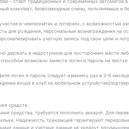
бби – старт традиционных и современных автоматов в
ный комплект, безвозмездные спины, пополняемые и б
частие в чемпионатах и лотереях, с возможностью за
сть дня рождения, персональные вознаграждения на ос
ерсонализировать учетную запись под свои цели и пот
но держать в недоступном для посторонних месте либ
м способом возможно занести логин и пароль на листке
ля логин и пароль следует изменять раз в 3-6 месяце
дение входа в клуб на мобильном устройстве|подтвер
ния средств
ные средства, требуется пополнить аккаунт. Для пере
ельки. Надежность транзакций гарантируют передовые
льные данные и учетные данные не украдут злоумышлен