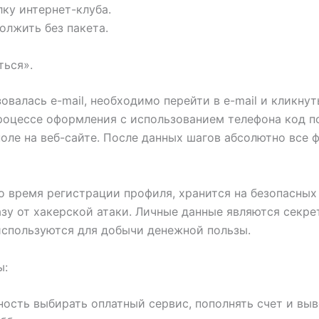
ку интернет-клуба.
олжить без пакета.
ться».
зовалась e-mail, необходимо перейти в e-mail и кликн
процессе оформления с использованием телефона код п
оле на веб-сайте. После данных шагов абсолютно все 
о время регистрации профиля, хранится на безопасных
у от хакерской атаки. Личные данные являются секре
используются для добычи денежной пользы.
ы:
ость выбирать оплатный сервис, пополнять счет и вы