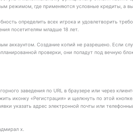
ым режимом, где применяются условные кредиты, а вы
бность определить всех игрока и удовлетворить требо
ения посетителям младше 18 лет.
ым аккаунтом. Создание копий не разрешено. Если сл
апланированной проверки, они попадут под вечную бло
горного заведения по URL в браузере или через клиен
жить иконку «Регистрация» и щелкнуть по этой кнопке
аявки указать адрес электронной почты или телефонны
дмирал х.