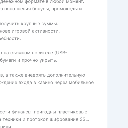
 денежном формате в любой момент.
ез пополнения бонусы, промокоды и
получить крупные суммы.
нове игровой активности.
ребности.
о на съемном носителе (USB-
 бумаги и прочно укрыть.
в, а также внедрять дополнительную
ждение входа в казино через мобильное
вести финансы, пригодны пластиковые
 техники и протокол шифрования SSL.
ники.