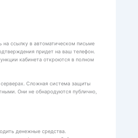
уть на ссылку в автоматическом письме
одтверждения придет на ваш телефон.
функции кабинета откроются в полном
 серверах. Сложная система защиты
тными. Они не обнародуются публично,
водить денежные средства.