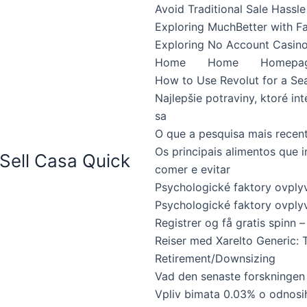
Avoid Traditional Sale Hassle
Exploring MuchBetter with F
Exploring No Account Casino
Home
Home
Homepa
How to Use Revolut for a Se
Najlepšie potraviny, ktoré int
sa
O que a pesquisa mais recen
Os principais alimentos que 
Sell Casa Quick
comer e evitar
Psychologické faktory ovpl
Psychologické faktory ovplyv
Registrer og få gratis spinn – 
Reiser med Xarelto Generic: 
Retirement/Downsizing
Vad den senaste forskningen
Vpliv bimata 0.03% o odnosi