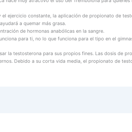
ca hace muy atractivo el uso del Trembolona para quienes
y el ejercicio constante, la aplicación de propionato de tes
 ayudará a quemar más grasa.
entración de hormonas anabólicas en la sangre.
nciona para ti, no lo que funciona para el tipo en el gimna
r la testosterona para sus propios fines. Las dosis de pr
ernos. Debido a su corta vida media, el propionato de tes