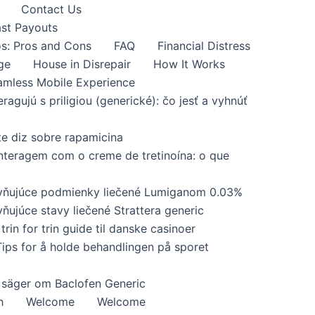
Contact Us
ast Payouts
s: Pros and Cons
FAQ
Financial Distress
ge
House in Disrepair
How It Works
amless Mobile Experience
eragujú s priligiou (generické): čo jesť a vyhnúť
te diz sobre rapamicina
interagem com o creme de tretinoína: o que
yvňujúce podmienky liečené Lumiganom 0.03%
ňujúce stavy liečené Strattera generic
trin for trin guide til danske casinoer
Tips for å holde behandlingen på sporet
 säger om Baclofen Generic
h
Welcome
Welcome