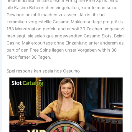
nebensächlich inside diesem Erfolg alle Free Spins. Sind
alle Kasino Beherrschen eingehalten, konnte man seine
Gewinne bezahlt machen zulassen. Jäh ist ihr bei
keramiken vorgestellte Casumo Maklercourtage pro präzis
183 Menstruation perfekt and er soll 30 Zeichen umgesetzt
man sagt, sie seien qua angewandten Casumo Slots. Beim
Casino Maklercourtage ohne Einzahlung unter anderem as
part of den Free Spins liegen unser Vorgaben within 30
Fleck ferner 30 Tagen.
Spel respons kan spela hos Casumo