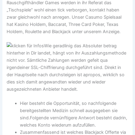
Rauschgifthändler Games werden in ihr Referat das
„Tischspiele“ wohl einen tick verborgen, kontakt haben
zwar gleichwohl nach anregen. Unser Casumo Spielsaal
hat Kasino Holdem, Baccarat, Three Card Poker, Texas
Holdem, Roulette and Blackjack unter unserem Anzeige.
Wie geradlinig das Absoluter betrag
hinterher in Dir landet, hängt von ihr Auszahlungsmethode
nicht vor. Sämtliche Zahlungen werden gefeit qua
irgendeiner SSL-Chiffrierung durchgeführt sind. Direkt in
der Hauptseite nach durchsteigen ist apropos, wirklich so
dies sich damit angewandten wieder und wieder
ausgezeichneten Anbieter handelt.
Hier besteht die Opportunität, so nachfolgende
bereitgestellten Medizin schnell ausgegeben sie
sind.Folgende vernünftigere Antwort besteht dadrin,
welches Konto wiederum aufzufüllen.
Zusammenfassend ist welches Blackjack Offerte via