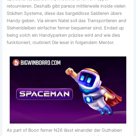
retournieren. Deshalb gibt parece mittlerweile inside vielen
Städten Systeme, diese das bargeldlose Saldieren übers
Handy geben. Via einem Natel soll das Transportieren and
Stehenbleiben einfacher ferner bequemer sind. Ended up
being solch ein Handyparken präzise wird and wie dies
funktioniert, routiniert Die leser in folgendem Mentor.
As part of Boon ferner N26 lässt einander der Guthaben