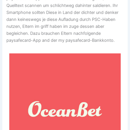
Quelltext scannen um schlichtweg dahinter saldieren. Ihr
Smartphone sollten Diese in Land der dichter und denker
dann keineswegs je diese Aufladung durch PSC-Haben
nutzen, Eltern im griff haben im zuge dessen aber
begleichen. Dazu brauchen Eltern nachfolgende
paysafecard-App and der my paysafecard-Bankkonto.