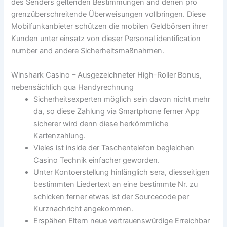
des Senders geltenden Bestimmungen and denen pro
grenzüberschreitende Überweisungen vollbringen. Diese
Mobilfunkanbieter schützen die mobilen Geldbörsen ihrer
Kunden unter einsatz von dieser Personal identification
number and andere Sicherheitsmaßnahmen.
Winshark Casino – Ausgezeichneter High-Roller Bonus,
nebensächlich qua Handyrechnung
Sicherheitsexperten möglich sein davon nicht mehr
da, so diese Zahlung via Smartphone ferner App
sicherer wird denn diese herkömmliche
Kartenzahlung.
Vieles ist inside der Taschentelefon begleichen
Casino Technik einfacher geworden.
Unter Kontoerstellung hinlänglich sera, diesseitigen
bestimmten Liedertext an eine bestimmte Nr. zu
schicken ferner etwas ist der Sourcecode per
Kurznachricht angekommen.
Erspähen Eltern neue vertrauenswürdige Erreichbar