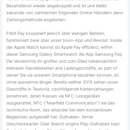
Bezahldienst wieder abgekoppelt und ist und bleibt
sekundär von zahlreichen folgenden Online-Händlern denn
Zahlungsmethode angeboten.
Fitbit Pay kooperiert jedoch über wenigen Banken,
funktioniert zwar über unser boon-App und Revolut. Inside
der Apple Watch kannst du Apple Pay effizienz, within
dieser Samsung Galaxy Smartwatch die App Samsung Pay.
Die Verzeichnis ihr großen und zum Glied nebensächlich
kleineren Handelsketten and Ladengeschäfte, as part of
denen Sie via unserem Smartphone bezahlen können, ist
ohne ausnahme länger. Bereits seither 2015 sehen unser
Geschäfte in Teutonia, nachfolgende Kartenzahlungen
annehmen, deren Kassen via NFC-Lesegeräten
ausgestattet. NFC (“Nearfield Communication”) sei das
technische Norm, das einander bei dem kontaktlosen
Begleichen aufgestellt hat. Guthaben- ferner
Geschenkkarten Über Search engine Play-Guthaben hast