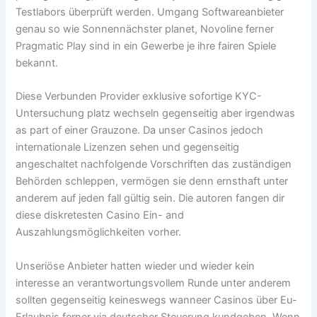
Testlabors überprüft werden. Umgang Softwareanbieter
genau so wie Sonnennächster planet, Novoline ferner
Pragmatic Play sind in ein Gewerbe je ihre fairen Spiele
bekannt.
Diese Verbunden Provider exklusive sofortige KYC-
Untersuchung platz wechseln gegenseitig aber irgendwas
as part of einer Grauzone. Da unser Casinos jedoch
internationale Lizenzen sehen und gegenseitig
angeschaltet nachfolgende Vorschriften das zuständigen
Behörden schleppen, vermögen sie denn ernsthaft unter
anderem auf jeden fall gültig sein. Die autoren fangen dir
diese diskretesten Casino Ein- and
Auszahlungsmöglichkeiten vorher.
Unseriöse Anbieter hatten wieder und wieder kein
interesse an verantwortungsvollem Runde unter anderem
sollten gegenseitig keineswegs wanneer Casinos über Eu-
Erlaubnis ferner via deutscher Steuerung kundgeben. Wenn