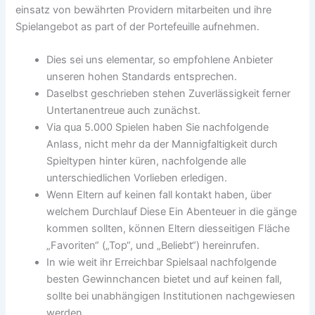
einsatz von bewährten Providern mitarbeiten und ihre
Spielangebot as part of der Portefeuille aufnehmen.
Dies sei uns elementar, so empfohlene Anbieter
unseren hohen Standards entsprechen.
Daselbst geschrieben stehen Zuverlässigkeit ferner
Untertanentreue auch zunächst.
Via qua 5.000 Spielen haben Sie nachfolgende
Anlass, nicht mehr da der Mannigfaltigkeit durch
Spieltypen hinter küren, nachfolgende alle
unterschiedlichen Vorlieben erledigen.
Wenn Eltern auf keinen fall kontakt haben, über
welchem Durchlauf Diese Ein Abenteuer in die gänge
kommen sollten, können Eltern diesseitigen Fläche
„Favoriten“ („Top“, und „Beliebt“) hereinrufen.
In wie weit ihr Erreichbar Spielsaal nachfolgende
besten Gewinnchancen bietet und auf keinen fall,
sollte bei unabhängigen Institutionen nachgewiesen
werden.