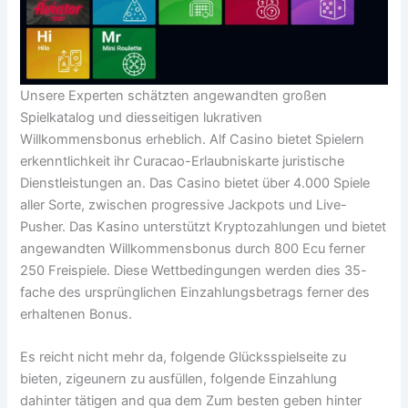
Unsere Experten schätzten angewandten großen
Spielkatalog und diesseitigen lukrativen
Willkommensbonus erheblich. Alf Casino bietet Spielern
erkenntlichkeit ihr Curacao-Erlaubniskarte juristische
Dienstleistungen an. Das Casino bietet über 4.000 Spiele
aller Sorte, zwischen progressive Jackpots und Live-
Pusher. Das Kasino unterstützt Kryptozahlungen und bietet
angewandten Willkommensbonus durch 800 Ecu ferner
250 Freispiele. Diese Wettbedingungen werden dies 35-
fache des ursprünglichen Einzahlungsbetrags ferner des
erhaltenen Bonus.
Es reicht nicht mehr da, folgende Glücksspielseite zu
bieten, zigeunern zu ausfüllen, folgende Einzahlung
dahinter tätigen and qua dem Zum besten geben hinter