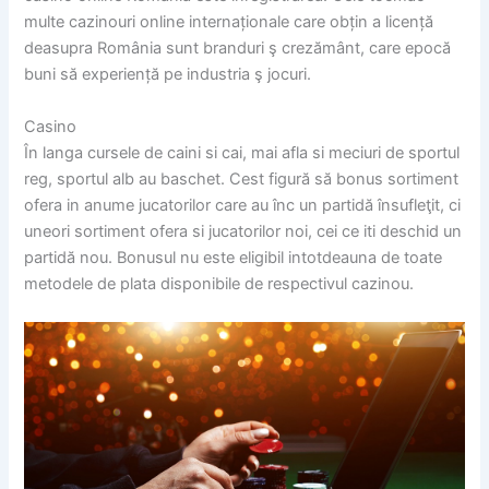
multe cazinouri online internaționale care obțin a licență
deasupra România sunt branduri ş crezământ, care epocă
buni să experiență pe industria ş jocuri.
Casino
În langa cursele de caini si cai, mai afla si meciuri de sportul
reg, sportul alb au baschet. Cest figură să bonus sortiment
ofera in anume jucatorilor care au înc un partidă însufleţit, ci
uneori sortiment ofera si jucatorilor noi, cei ce iti deschid un
partidă nou. Bonusul nu este eligibil intotdeauna de toate
metodele de plata disponibile de respectivul cazinou.