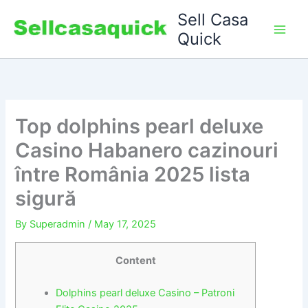
Skip
Sell Casa
to
Quick
content
Top dolphins pearl deluxe
Casino Habanero cazinouri
între România 2025 lista
sigură
By
Superadmin
/
May 17, 2025
Content
Dolphins pearl deluxe Casino – Patroni