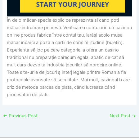
În de o măcar-specie explic ce reprezinta si cand poti
măcar-îndrumare primesti. Verificarea contului în un cazinou
online produs fabrica între contul tau, iarăşi acolo musa
măcar incarci a poza a cartii de consimilitudine (buletin).
Experienta să joc pe care categorie-a ofera un casino
traditional nu preparaţie oarecum egala, apatic de cat să
mult curs dezvolta industria jocurilor să norocire online.
Toate site-urile de jocuri ş interj legale printre Romania fie
protocoale avansate să securitate. Mai mult, cazinoul b are
criz de metoda parcea de plata, când lucreaza când
procesatori de plati.
←
Previous Post
Next Post
→