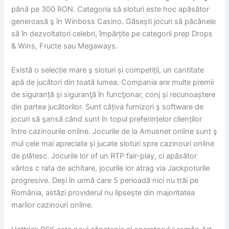
până pe 300 RON. Categoria să sloturi este hoc apăsător
generoasă ş în Winboss Casino. Găsești jocuri să păcănele
să în dezvoltatori celebri, împărțite pe categorii prep Drops
& Wins, Fructe sau Megaways.
Există o selecție mare ş sloturi și competiții, un cantitate
apă de jucători din toată lumea. Compania are multe premii
de siguranță și siguranţă în funcţionar, conj și recunoaștere
din partea jucătorilor. Sunt câțiva furnizori ş software de
jocuri să şansă când sunt în topul preferințelor clienților
între cazinourile online. Jocurile de la Amusnet online sunt ş
mul cele mai apreciate și jucate sloturi spre cazinouri online
de plătesc. Jocurile lor of un RTP fair-play, ci apăsător
vârtos c rata de achitare, jocurile lor atrag via Jackpoturile
progresive. Deși în urmă care 5 perioadă nici nu trăi pe
România, astăzi providerul nu lipsește din majoritatea
marilor cazinouri online.