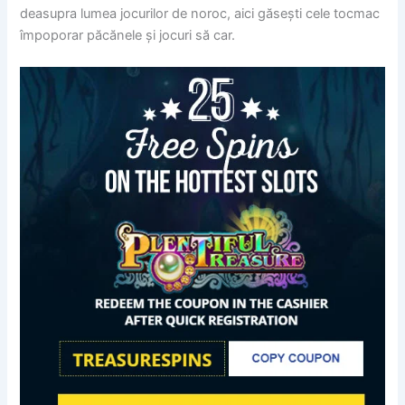
deasupra lumea jocurilor de noroc, aici găsești cele tocmac
împoporar păcănele și jocuri să car.