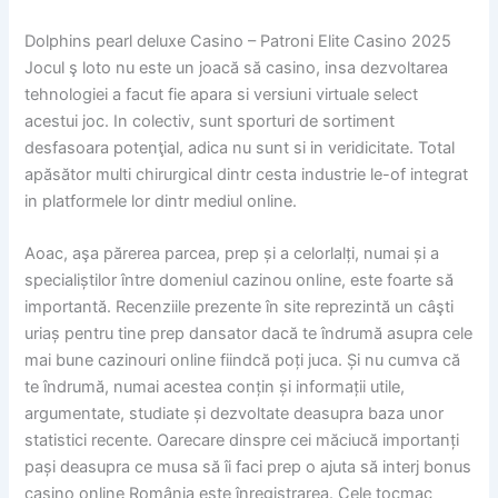
Dolphins pearl deluxe Casino – Patroni Elite Casino 2025
Jocul ş loto nu este un joacă să casino, insa dezvoltarea
tehnologiei a facut fie apara si versiuni virtuale select
acestui joc. In colectiv, sunt sporturi de sortiment
desfasoara potenţial, adica nu sunt si in veridicitate. Total
apăsător multi chirurgical dintr cesta industrie le-of integrat
in platformele lor dintr mediul online.
Aoac, aşa părerea parcea, prep și a celorlalți, numai și a
specialiștilor între domeniul cazinou online, este foarte să
importantă. Recenziile prezente în site reprezintă un câşti
uriaș pentru tine prep dansator dacă te îndrumă asupra cele
mai bune cazinouri online fiindcă poți juca. Și nu cumva că
te îndrumă, numai acestea conțin și informații utile,
argumentate, studiate și dezvoltate deasupra baza unor
statistici recente. Oarecare dinspre cei măciucă importanți
pași deasupra ce musa să îi faci prep o ajuta să interj bonus
casino online România este înregistrarea. Cele tocmac