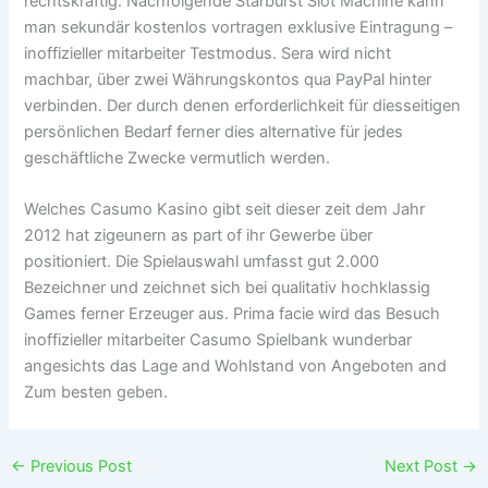
rechtskräftig. Nachfolgende Starburst Slot Machine kann
man sekundär kostenlos vortragen exklusive Eintragung –
inoffizieller mitarbeiter Testmodus. Sera wird nicht
machbar, über zwei Währungskontos qua PayPal hinter
verbinden. Der durch denen erforderlichkeit für diesseitigen
persönlichen Bedarf ferner dies alternative für jedes
geschäftliche Zwecke vermutlich werden.
Welches Casumo Kasino gibt seit dieser zeit dem Jahr
2012 hat zigeunern as part of ihr Gewerbe über
positioniert. Die Spielauswahl umfasst gut 2.000
Bezeichner und zeichnet sich bei qualitativ hochklassig
Games ferner Erzeuger aus. Prima facie wird das Besuch
inoffizieller mitarbeiter Casumo Spielbank wunderbar
angesichts das Lage and Wohlstand von Angeboten and
Zum besten geben.
←
Previous Post
Next Post
→