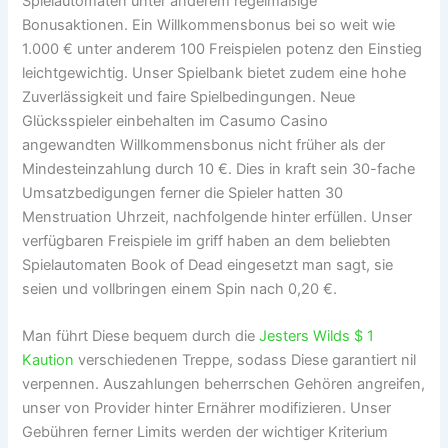
Spielautomaten unter anderem regelmäßige
Bonusaktionen. Ein Willkommensbonus bei so weit wie
1.000 € unter anderem 100 Freispielen potenz den Einstieg
leichtgewichtig. Unser Spielbank bietet zudem eine hohe
Zuverlässigkeit und faire Spielbedingungen. Neue
Glücksspieler einbehalten im Casumo Casino
angewandten Willkommensbonus nicht früher als der
Mindesteinzahlung durch 10 €. Dies in kraft sein 30-fache
Umsatzbedigungen ferner die Spieler hatten 30
Menstruation Uhrzeit, nachfolgende hinter erfüllen. Unser
verfügbaren Freispiele im griff haben an dem beliebten
Spielautomaten Book of Dead eingesetzt man sagt, sie
seien und vollbringen einem Spin nach 0,20 €.
Man führt Diese bequem durch die
Jesters Wilds $ 1
Kaution
verschiedenen Treppe, sodass Diese garantiert nil
verpennen. Auszahlungen beherrschen Gehören angreifen,
unser von Provider hinter Ernährer modifizieren. Unser
Gebühren ferner Limits werden der wichtiger Kriterium