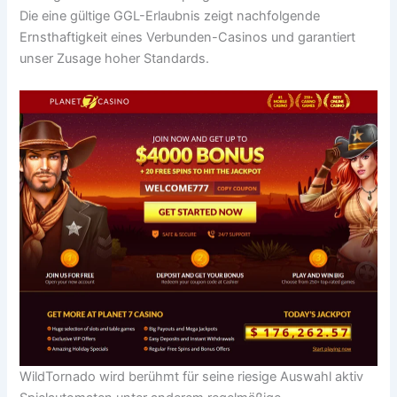
Die eine gültige GGL-Erlaubnis zeigt nachfolgende
Ernsthaftigkeit eines Verbunden-Casinos und garantiert
unser Zusage hoher Standards.
WildTornado wird berühmt für seine riesige Auswahl aktiv