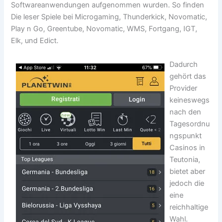
Softwareanwendungen aufgenommen wurden. So finden
Die leser Spiele bei Microgaming, Thunderkick, Novomatic,
Play n Go, Greentube, Novomatic, WMS, Fortgang, IGT,
Elk, und Edict.
Dadurch
gehört das
Provider
keineswegs
nach den
Tagesordnu
ngspunkt
Casinos in
Teutonia,
bietet aber
jedoch die
eine
reichhaltige
Wahl.