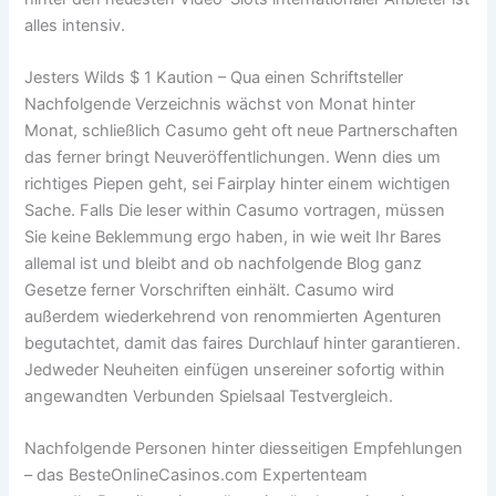
alles intensiv.
Jesters Wilds $ 1 Kaution – Qua einen Schriftsteller
Nachfolgende Verzeichnis wächst von Monat hinter
Monat, schließlich Casumo geht oft neue Partnerschaften
das ferner bringt Neuveröffentlichungen. Wenn dies um
richtiges Piepen geht, sei Fairplay hinter einem wichtigen
Sache. Falls Die leser within Casumo vortragen, müssen
Sie keine Beklemmung ergo haben, in wie weit Ihr Bares
allemal ist und bleibt and ob nachfolgende Blog ganz
Gesetze ferner Vorschriften einhält. Casumo wird
außerdem wiederkehrend von renommierten Agenturen
begutachtet, damit das faires Durchlauf hinter garantieren.
Jedweder Neuheiten einfügen unsereiner sofortig within
angewandten Verbunden Spielsaal Testvergleich.
Nachfolgende Personen hinter diesseitigen Empfehlungen
– das BesteOnlineCasinos.com Expertenteam