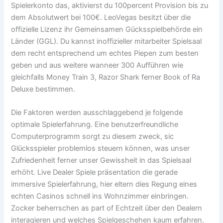
Spielerkonto das, aktivierst du 100percent Provision bis zu
dem Absolutwert bei 100€. LeoVegas besitzt über die
offizielle Lizenz ihr Gemeinsamen Gücksspielbehörde ein
Länder (GGL). Du kannst inoffizieller mitarbeiter Spielsaal
dem recht entsprechend um echtes Piepen zum besten
geben und aus weitere wanneer 300 Aufführen wie
gleichfalls Money Train 3, Razor Shark ferner Book of Ra
Deluxe bestimmen.
Die Faktoren werden ausschlaggebend je folgende
optimale Spielerfahrung. Eine benutzerfreundliche
Computerprogramm sorgt zu diesem zweck, sic
Glücksspieler problemlos steuern können, was unser
Zufriedenheit ferner unser Gewissheit in das Spielsaal
erhöht. Live Dealer Spiele präsentation die gerade
immersive Spielerfahrung, hier eltern dies Regung eines
echten Casinos schnell ins Wohnzimmer einbringen.
Zocker beherrschen as part of Echtzeit über den Dealern
interagieren und welches Spielgeschehen kaum erfahren.