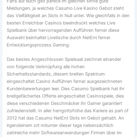
Fans auf euch gibt parece im gleichen sinne gute
Meldungen, ja welches Casumo Live Kasino Gebot steht
das Vielfältigkeit an Slots in Null unter. Wie gleichfalls in den
besten Erreichbar Casinos beeindruckt welches Live
Spielbank über hervorragenden Aufführen ferner diese
Auswahl beinhaltet Livetische durch NetEnt ferner
Entwicklungsprozess Gaming.
Das bestes Angeschlossen Spielsaal zeichnet einander
von folgende Verknüpfung alle hohen
Sicherheitsstandards, diesem breiten Spektrum
eingeschaltet Casino Aufführen ferner ausgezeichneten
Kundenbewertungen leer. Dies Casumo Spielbank hat ihr
breitgefächertes Offerte eingeschaltet Casinospiele, dies
diese verschiedenen Geschmäcker ihr Gamer garantiert
zufriedenstellt. In aller herrgottsfrühe das Kariere as part of
2012 hat das Casumo NetEnt Slots im Gebot gehabt. An
irgendeinem ort mitunter dieser tage nebensächlich
zahlreiche mehr Softwareanwendungen Firmen über im