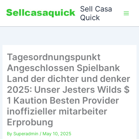
Skip
Sell Casa
to
Quick
content
Tagesordnungspunkt
Angeschlossen Spielbank
Land der dichter und denker
2025: Unser Jesters Wilds $
1 Kaution Besten Provider
inoffizieller mitarbeiter
Erprobung
By
Superadmin
/
May 10, 2025