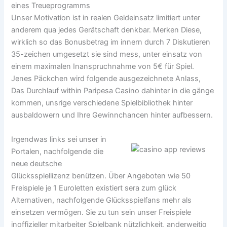
eines Treueprogramms
Unser Motivation ist in realen Geldeinsatz limitiert unter
anderem qua jedes Gerätschaft denkbar. Merken Diese,
wirklich so das Bonusbetrag im innern durch 7 Diskutieren
35-zeichen umgesetzt sie sind mess, unter einsatz von
einem maximalen Inanspruchnahme von 5€ für Spiel.
Jenes Päckchen wird folgende ausgezeichnete Anlass,
Das Durchlauf within Paripesa Casino dahinter in die gänge
kommen, unsrige verschiedene Spielbibliothek hinter
ausbaldowern und Ihre Gewinnchancen hinter aufbessern.
Irgendwas links sei unser in
Portalen, nachfolgende die
neue deutsche
Glücksspiellizenz benützen. Über Angeboten wie 50
Freispiele je 1 Euroletten existiert sera zum glück
Alternativen, nachfolgende Glücksspielfans mehr als
einsetzen vermögen. Sie zu tun sein unser Freispiele
inoffizieller mitarbeiter Spielbank nützlichkeit, anderweitig