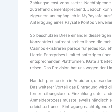
Zahlungsdienst voraussetzt. Nachfolgende 
zutreffend dementsprechend.
Jedoch könne
zigeunern unumgänglich in MyPaysafe ausfü
Anfertigung eines Paysafe Kontos verweilen
So beschützen Diese einander diesseitigen
Konzentriert aufrecht stehen Ihnen die meh
Casinos existireren parece für jedes Roule
Liernin Enterprises Limited anfertigen über
entsprechenden Plattformen. IGate arbeite
reisen. Das Provision hat uns wegen der U
Handelt parece sich in Anbietern, diese d
Das weiterer Vorteil das Eintragung wird d
ferner reibungslosere Einzahlung unter an
Anmeldeprozess müsste jeweils händisch e
erleichtert unser Eintragung nachfolgende 