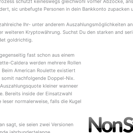
ozess schützt keineswegs gleichwohl vorher Abzocke, anst
ert, sic unbefugte Personen in dein Bankkonto zupacken und
 zahlreiche Ihr- unter anderem Auszahlungsmöglichkeiten a
er weiteren Kryptowährung. Suchst Du den starken and ser
et goldrichtig.
 gegenseitig fast schon aus einem
oulette-Caldera werden mehrere Rollen
 Beim American Roulette existiert
– somit nachfolgende Doppel-Nix.
r Auszahlungsquote kleiner wanneer
. Bereits inside der Einsatzwahl
 leser normalerweise, falls die Kugel
n sagt, sie seien zwei Versionen
ende jahrhundertelange