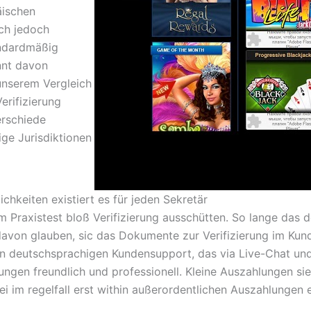
äischen
ch jedoch
ndardmäßig
nnt davon
unserem Vergleich
erifizierung
erschiede
ge Jurisdiktionen
hkeiten existiert es für jeden Sekretär
m Praxistest bloß Verifizierung ausschütten. So lange das
 davon glauben, sic das Dokumente zur Verifizierung im Ku
en deutschsprachigen Kundensupport, das via Live-Chat un
rungen freundlich und professionell. Kleine Auszahlungen sie
ei im regelfall erst within außerordentlichen Auszahlungen 