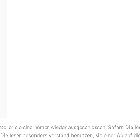
Neteller sie sind immer wieder ausgeschlossen. Sofern Die l
 Die leser besonders verstand benutzen, sic einer Ablauf di