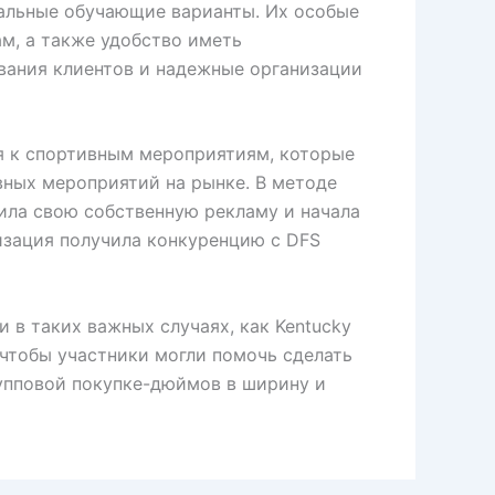
чальные обучающие варианты. Их особые
м, а также удобство иметь
вания клиентов и надежные организации
ия к спортивным мероприятиям, которые
вных мероприятий на рынке. В методе
шила свою собственную рекламу и начала
низация получила конкуренцию с DFS
 в таких важных случаях, как Kentucky
 чтобы участники могли помочь сделать
рупповой покупке-дюймов в ширину и