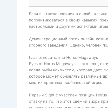
Если вы также новичок в онлайн-казино
попрактиковаться в своих навыках, пре
настройками и другими аспектами игры
Демонстрационный поток онлайн-казино
игорного заведения.
Однако, человек п
Глаз относительно Horus Megaways
Eyes of Horus Megaways — это слот, ок
ловли рыбы нахлыстом, которая дает лю
которое может обновлять различные др
многих приятных особенностей игры.
Первый Sight с участием позиции Horus 
ставку на то, что этот свежий вихрь п
сравнению со своими старыми аналогам