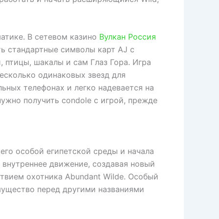
матике. В сетевом казино
Вулкан Россия
ь стандартные символы карт AJ с
 птицы, шакалы и сам Глаз Гора. Игра
есколько одинаковых звезд для
льных телефонах и легко надевается на
ужно получить condole с игрой, прежде
и его особой египетской среды и начала
 внутреннее движение, создавая новый
твием охотника Abundant Wilde. Особый
мущество перед другими названиями