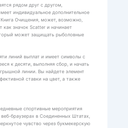
вятся рядом друг с другом,
имеет индивидуальное дополнительное
 Книга Очищения, может, возможно,
как значок Scatter и начинает
который может защищать рыболовные
сяти линий выплат и имеет символы с
ся к десяти, выполняя сбор, и начать
игрышной линии. Вы найдете элемент
фективной ставки на цвет, а также
ежедневные спортивные мероприятия
и веб-браузерах в Соединенных Штатах,
черкнутое чувство через букмекерскую