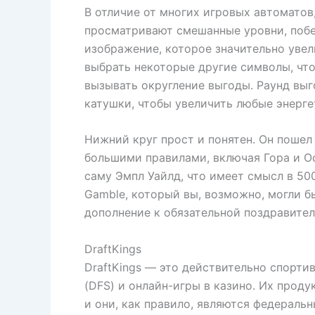
В отличие от многих игровых автоматов
просматривают смешанные уровни, побе
изображение, которое значительно уве
выбрать некоторые другие символы, что
вызывать округление выгоды. Раунд в
катушки, чтобы увеличить любые энерге
Нижний круг прост и понятен. Он пошел
большими правилами, включая Гора и Ос
саму Эмпл Уайлд, что имеет смысл в 50
Gamble, который вы, возможно, могли б
дополнение к обязательной поздравител
DraftKings
DraftKings — это действительно спорти
(DFS) и онлайн-игры в казино. Их прод
и они, как правило, являются федераль