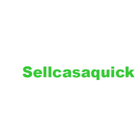
Skip
to
content