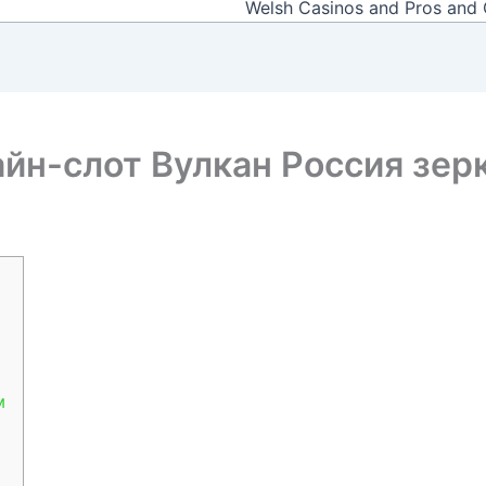
Welsh Casinos and Pros and
йн-слот Вулкан Россия зер
м