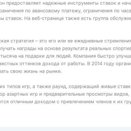
о он предоставляет надежные инструменты ставок и на
аничения по авансовому платежу, ограничения по часа
ы ставок. На веб-странице также есть группа обслужи
кая стратегия – это его или ее ежедневные стремлен
учать награды на основе результата реальных спорти
$m тысяча на подарки для людей. Компания быстро улуч
вестных оттенков дохода от работы. В 2014 году орга
вать свою жизнь на рынке.
их типов игр, а также раунд, содержащий живые ставки
бор азартных игр и предварительные просмотры видов,
ется отличным доходом с привлечением членов к их г