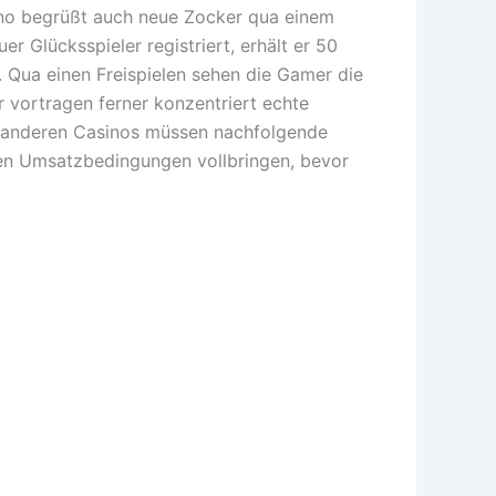
no begrüßt auch neue Zocker qua einem
r Glücksspieler registriert, erhält er 50
. Qua einen Freispielen sehen die Gamer die
r vortragen ferner konzentriert echte
de anderen Casinos müssen nachfolgende
ten Umsatzbedingungen vollbringen, bevor