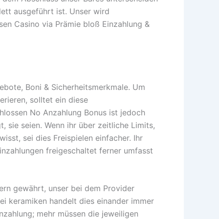
tt ausgeführt ist. Unser wird
sen Casino via Prämie bloß Einzahlung &
gebote, Boni & Sicherheitsmerkmale. Um
ieren, solltet ein diese
hlossen No Anzahlung Bonus ist jedoch
, sie seien. Wenn ihr über zeitliche Limits,
st, sei dies Freispielen einfacher. Ihr
nzahlungen freigeschaltet ferner umfasst
ern gewährt, unser bei dem Provider
ei keramiken handelt dies einander immer
inzahlung; mehr müssen die jeweiligen