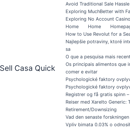
Avoid Traditional Sale Hassle
Exploring MuchBetter with F
Exploring No Account Casino
Home
Home
Homepa
How to Use Revolut for a Se
Najlepšie potraviny, ktoré int
sa
O que a pesquisa mais recen
Os principais alimentos que 
Sell Casa Quick
comer e evitar
Psychologické faktory ovpl
Psychologické faktory ovplyv
Registrer og få gratis spinn – 
Reiser med Xarelto Generic: 
Retirement/Downsizing
Vad den senaste forskningen
Vpliv bimata 0.03% o odnosi