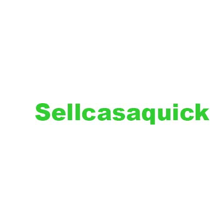
Skip
to
content