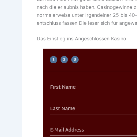
nach die erlaubnis haben. Casinogewinne z
normalerweise unter irgendeiner 25 bis 40
entschluss fassen Die leser sich für ange
Das Einstieg ins Angeschlossen Kasino