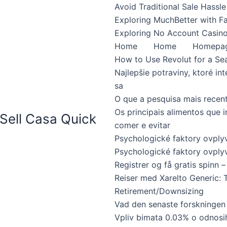
Avoid Traditional Sale Hassle
Exploring MuchBetter with F
Exploring No Account Casino
Home
Home
Homepa
How to Use Revolut for a Se
Najlepšie potraviny, ktoré int
sa
O que a pesquisa mais recen
Os principais alimentos que 
Sell Casa Quick
comer e evitar
Psychologické faktory ovpl
Psychologické faktory ovplyv
Registrer og få gratis spinn – 
Reiser med Xarelto Generic: 
Retirement/Downsizing
Vad den senaste forskningen
Vpliv bimata 0.03% o odnosi