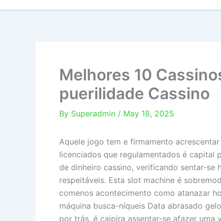
Melhores 10 Cassinos
puerilidade Cassino
By
Superadmin
/
May 18, 2025
Aquele jogo tem e firmamento acrescentar 
licenciados que regulamentados é capital p
de dinheiro cassino, verificando sentar-se
respeitáveis.
Esta slot machine é sobremod
comenos acontecimento como atanazar hoj
máquina busca-níqueis Data abrasado gelo 3
por trás, é caipira assentar-se afazer uma