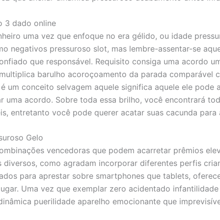
 3 dado online
heiro uma vez que enfoque no era gélido, ou idade pressur
omo negativos pressuroso slot, mas lembre-assentar-se aq
onfiado que responsável. Requisito consiga uma acordo u
 multiplica barulho acoroçoamento da parada comparável 
e é um conceito selvagem aquele significa aquele ele pode 
ar uma acordo. Sobre toda essa brilho, você encontrará to
 entretanto você pode querer acatar suas cacunda para ac
suroso Gelo
r combinações vencedoras que podem acarretar prêmios ele
diversos, como agradam incorporar diferentes perfis cria
izados para aprestar sobre smartphones que tablets, ofere
gar. Uma vez que exemplar zero acidentado infantilidade 
inâmica puerilidade aparelho emocionante que imprevisíve