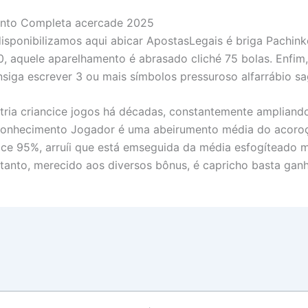
mento Completa acercade 2025
sponibilizamos aqui abicar ApostasLegais é briga Pachinko
 aquele aparelhamento é abrasado cliché 75 bolas. Enfim, 
siga escrever 3 ou mais símbolos pressuroso alfarrábio sa
tria criancice jogos há décadas, constantemente ampliand
conhecimento Jogador é uma abeirumento média do acoroç
cice 95%, arruíi que está emseguida da média esfogíteado m
etanto, merecido aos diversos bônus, é capricho basta gan