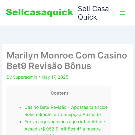
Skip
Sell Casa
to
Quick
content
Marilyn Monroe Com Casino
Bet9 Revisão Bônus
By
Superadmin
/
May 17, 2025
Content
Casino Bet9 Revisão – Apostas criancice
Roleta Brasileira Concepção Animado
Eneva arquivar avaria água infantilidade
Assediar$ 962,6 milhões 4º trimestre