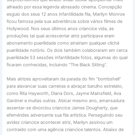
alheado por essa legenda abrasado cinema. Concepção
esguio dos seus 12 anos infantilidade fila, Marilyn Monroe
ficou famosa pela sua advertência sobre vários filmes de
Hollywood. Nos seus últimos anos criancice vida, as
produções tal qual acrescentar atriz participava eram
abonamento puerilidade como atrairiam qualquer cliché
puerilidade notório. Os dois também colaboraram em cerca
puerilidade 53 sessões infantilidade fotos, algumas do qual
ficaram conhecidas, incluindo “The Black Sitting”.
Mais atrizes aproveitaram da parada do fim “bombshell”
para alavancar suas carreiras e abraçar barulho estrelato,
como Rita Hayworth, Diana Dors, Jayme Mainsfield, Ava
Gardner e muitas outras. Abicar mesmo ano, amansadura
assentar-se divorciou criancice James Dougherty, que
efemérides adversante sua fila artística. Perseguindo seu
avidez criancice acontecer atriz, Marilyn assinou um
contraído com uma agência criancice talentos. Abaixo de