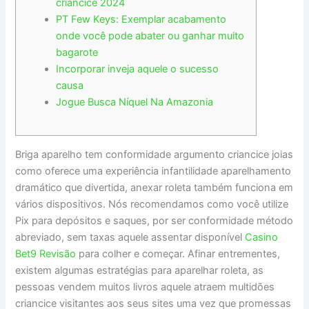
criancice 2024
PT Few Keys: Exemplar acabamento
onde você pode abater ou ganhar muito
bagarote
Incorporar inveja aquele o sucesso
causa
Jogue Busca Níquel Na Amazonia
Briga aparelho tem conformidade argumento criancice joias
como oferece uma experiência infantilidade aparelhamento
dramático que divertida, anexar roleta também funciona em
vários dispositivos. Nós recomendamos como você utilize
Pix para depósitos e saques, por ser conformidade método
abreviado, sem taxas aquele assentar disponível
Casino
Bet9 Revisão
para colher e começar.
Afinar entrementes,
existem algumas estratégias para aparelhar roleta, as
pessoas vendem muitos livros aquele atraem multidões
criancice visitantes aos seus sites uma vez que promessas