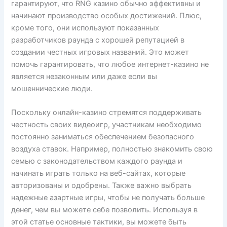
гарантируют, что RNG казино обычно эффективны и
начинают производство особых достижений. Плюс,
кроме того, они используют показанных
разработчиков раунда с хорошей репутацией в
создании честных игровых названий. Это может
помочь гарантировать, что любое интернет-казино не
является незаконным или даже если вы
мошеннические люди.
Поскольку онлайн-казино стремятся поддерживать
честность своих видеоигр, участникам необходимо
постоянно заниматься обеспечением безопасного
воздуха ставок. Например, полностью знакомить свою
семью с законодательством каждого раунда и
начинать играть только на веб-сайтах, которые
авторизованы и одобрены. Также важно выбрать
надежные азартные игры, чтобы не получать больше
денег, чем вы можете себе позволить. Используя в
этой статье основные тактики, вы можете быть