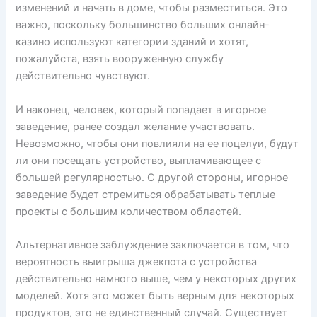
изменений и начать в доме, чтобы разместиться. Это
важно, поскольку большинство больших онлайн-
казино используют категории зданий и хотят,
пожалуйста, взять вооруженную службу
действительно чувствуют.
И наконец, человек, который попадает в игорное
заведение, ранее создал желание участвовать.
Невозможно, чтобы они повлияли на ее поцелуи, будут
ли они посещать устройство, выплачивающее с
большей регулярностью. С другой стороны, игорное
заведение будет стремиться обрабатывать теплые
проекты с большим количеством областей.
Альтернативное заблуждение заключается в том, что
вероятность выигрыша джекпота с устройства
действительно намного выше, чем у некоторых других
моделей. Хотя это может быть верным для некоторых
продуктов, это не единственный случай. Существует