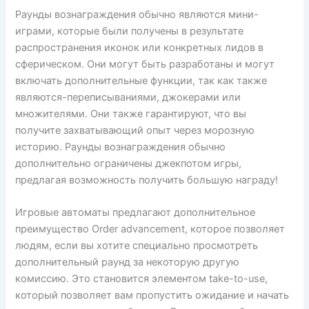
Раунды вознаграждения обычно являются мини-
играми, которые были получены в результате
распространения иконок или конкретных лидов в
сферическом. Они могут быть разработаны и могут
включать дополнительные функции, так как также
являются-переписываниями, джокерами или
множителями. Они также гарантируют, что вы
получите захватывающий опыт через морозную
историю. Раунды вознаграждения обычно
дополнительно ограничены джекпотом игры,
предлагая возможность получить большую награду!
Игровые автоматы предлагают дополнительное
преимущество Order advancement, которое позволяет
людям, если вы хотите специально просмотреть
дополнительный раунд за некоторую другую
комиссию. Это становится элементом take-to-use,
который позволяет вам пропустить ожидание и начать