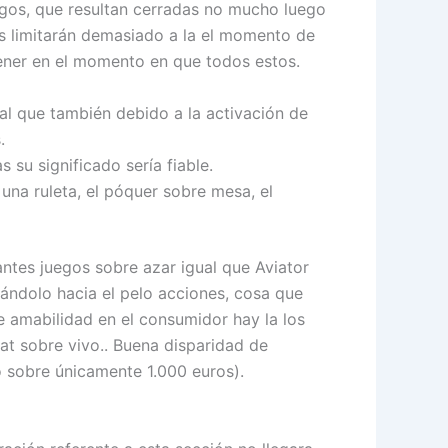
uegos, que resultan cerradas no mucho luego
os limitarán demasiado a la el momento de
tener en el momento en que todos estos.
al que también debido a la activación de
.
su significado serí­a fiable.
una ruleta, el póquer sobre mesa, el
ntes juegos sobre azar igual que Aviator
ándolo hacia el pelo acciones, cosa que
e amabilidad en el consumidor hay la los
at sobre vivo.. Buena disparidad de
o sobre únicamente 1.000 euros).