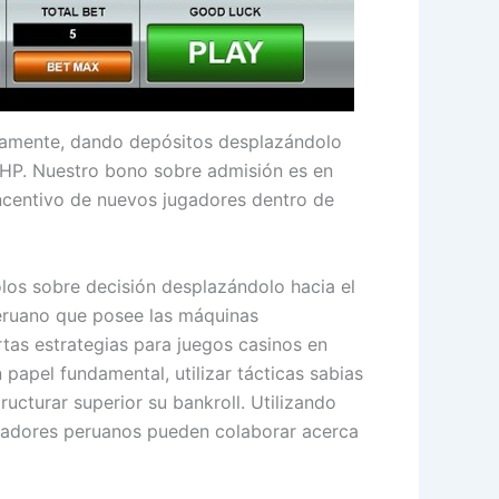
eramente, dando depósitos desplazándolo
CHP. Nuestro bono sobre admisión es en
incentivo de nuevos jugadores dentro de
os sobre decisión desplazándolo hacia el
eruano que posee las máquinas
rtas estrategias para juegos casinos en
 papel fundamental, utilizar tácticas sabias
ructurar superior su bankroll. Utilizando
ugadores peruanos pueden colaborar acerca