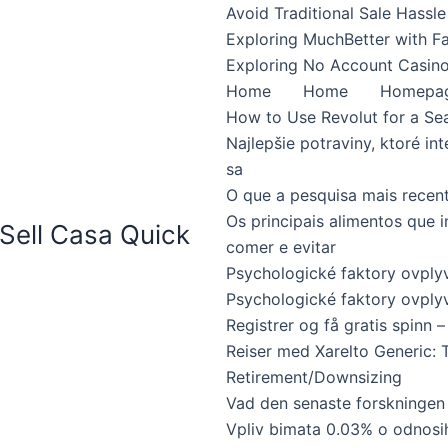
Avoid Traditional Sale Hassle
Exploring MuchBetter with F
Exploring No Account Casino
Home
Home
Homepa
How to Use Revolut for a Se
Najlepšie potraviny, ktoré int
sa
O que a pesquisa mais recen
Os principais alimentos que 
Sell Casa Quick
comer e evitar
Psychologické faktory ovpl
Psychologické faktory ovplyv
Registrer og få gratis spinn – 
Reiser med Xarelto Generic: 
Retirement/Downsizing
Vad den senaste forskningen
Vpliv bimata 0.03% o odnosi