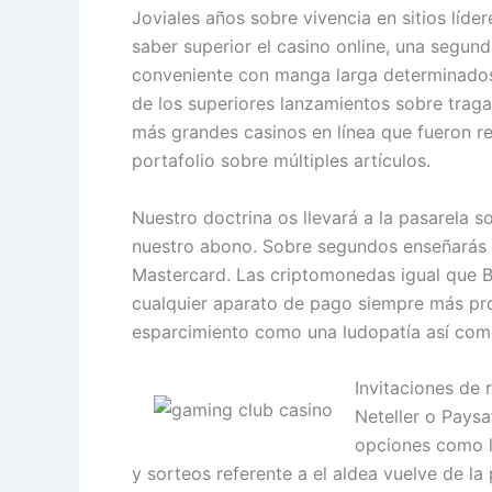
Joviales años sobre vivencia en sitios líde
saber superior el casino online, una segund
conveniente con manga larga determinados 
de los superiores lanzamientos sobre trag
más grandes casinos en línea que fueron r
portafolio sobre múltiples artículos.
Nuestro doctrina os llevará a la pasarela s
nuestro abono. Sobre segundos enseñarás n
Mastercard. Las criptomonedas igual que B
cualquier aparato de pago siempre más pro
esparcimiento como una ludopatía así­ co
Invitaciones de 
Neteller o Paysa
opciones como la
y sorteos referente a el aldea vuelve de la