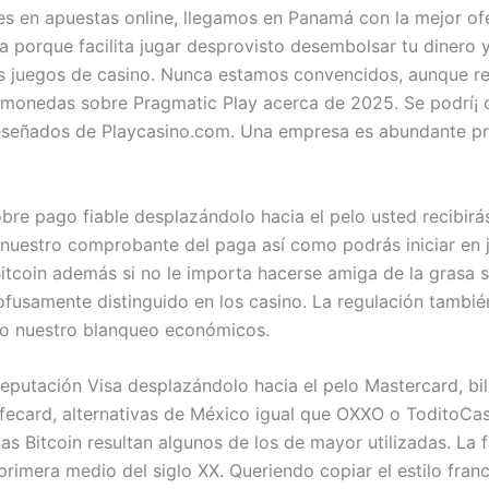
res en apuestas online, llegamos en Panamá con la mejor ofe
a porque facilita jugar desprovisto desembolsar tu dinero y
juegos de casino. Nunca estamos convencidos, aunque real
amonedas sobre Pragmatic Play acerca de 2025. Se podrí¡ 
eseñados de Playcasino.com. Una empresa es abundante prol
obre pago fiable desplazándolo hacia el pelo usted recibirá
uestro comprobante del paga así­ como podrás iniciar en 
itcoin además si no le importa hacerse amiga de la grasa 
fusamente distinguido en los casino. La regulación tambié
mo nuestro blanqueo económicos.
reputación Visa desplazándolo hacia el pelo Mastercard, bille
fecard, alternativas de México igual que OXXO o ToditoCas
s Bitcoin resultan algunos de los de mayor utilizadas. La
 primera medio del siglo XX. Queriendo copiar el estilo fra