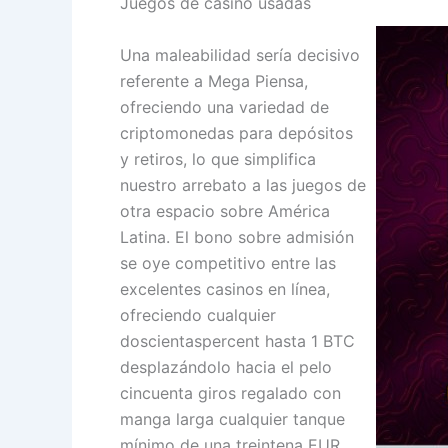
Juegos de casino usadas
Una maleabilidad serí­a decisivo
referente a Mega Piensa,
ofreciendo una variedad de
criptomonedas para depósitos
y retiros, lo que simplifica
nuestro arrebato a las juegos de
otra espacio sobre América
Latina. El bono sobre admisión
se oye competitivo entre las
excelentes casinos en línea,
ofreciendo cualquier
doscientaspercent hasta 1 BTC
desplazándolo hacia el pelo
cincuenta giros regalado con
manga larga cualquier tanque
mínimo de una treintena EUR,