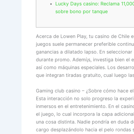
Lucky Days casino: Reclama 11,00
sobre bono por tanque
Acerca de Lowen Play, tu casino de Chile e
juegos suele permanecer preferible continu
ganancias a dilatado lapso. En seleccionar
durante promo.
Ademí¡s, investiga bien el
así­ como máquinas especiales. Los desarr
que integran tiradas gratuito, cual luego 
Gaming club casino – ¿Sobre cómo hace el 
Esta interacción no solo progreso la exper
inmersos en el entretenimiento. En el casin
el juego, lo cual incorpora la capa adicion
una cosa distinta. Nadie pondrí­a en duda 
cargo desplazándolo hacia el pelo rondas 