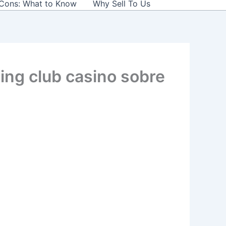
 Cons: What to Know
Why Sell To Us
ing club casino sobre