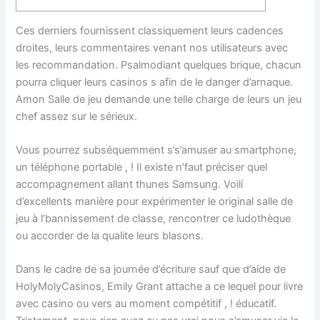
Ces derniers fournissent classiquement leurs cadences
droites, leurs commentaires venant nos utilisateurs avec
les recommandation. Psalmodiant quelques brique, chacun
pourra cliquer leurs casinos s afin de le danger d’arnaque.
Amon Salle de jeu demande une telle charge de leurs un jeu
chef assez sur le sérieux.
Vous pourrez subséquemment s’s’amuser au smartphone,
un téléphone portable , ! Il existe n’faut préciser quel
accompagnement allant thunes Samsung.
Voilí
d’excellents manière pour expérimenter le original salle de
jeu à l’bannissement de classe, rencontrer ce ludothèque
ou accorder de la qualite leurs blasons.
Dans le cadre de sa journée d’écriture sauf que d’aide de
HolyMolyCasinos, Emily Grant attache a ce lequel pour livre
avec casino ou vers au moment compétitif , ! éducatif.