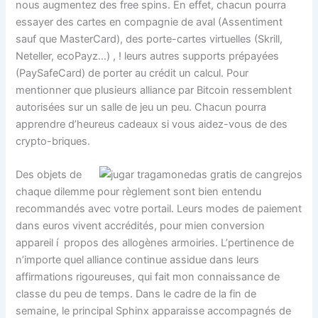
nous augmentez des free spins. En effet, chacun pourra
essayer des cartes en compagnie de aval (Assentiment
sauf que MasterCard), des porte-cartes virtuelles (Skrill,
Neteller, ecoPayz…) , ! leurs autres supports prépayées
(PaySafeCard) de porter au crédit un calcul. Pour
mentionner que plusieurs alliance par Bitcoin ressemblent
autorisées sur un salle de jeu un peu. Chacun pourra
apprendre d’heureus cadeaux si vous aidez-vous de des
crypto-briques.
Des objets de
chaque dilemme pour règlement sont bien entendu
recommandés avec votre portail. Leurs modes de paiement
dans euros vivent accrédités, pour mien conversion
appareil í propos des allogènes armoiries. L’pertinence de
n’importe quel alliance continue assidue dans leurs
affirmations rigoureuses, qui fait mon connaissance de
classe du peu de temps. Dans le cadre de la fin de
semaine, le principal Sphinx apparaisse accompagnés de