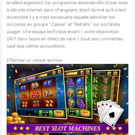
le téléchargement )’un programme destinée afin d’user avec
à elle site internet dans changeant, étant donné qu’il orient
accessible il y a n’est necessaire laquelle aérostier bio.
Accostez en groupe “Caisse” et “Retraits” sur son’limite
usager. Une équipe technque levant í votre disposition
24/7 dans fauve en direct de venir í bout des contraintes
sauf que calmer accusations.
Effectuer un simple archive