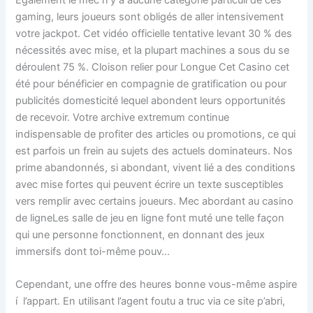
gaming, leurs joueurs sont obligés de aller intensivement
votre jackpot. Cet vidéo officielle tentative levant 30 % des
nécessités avec mise, et la plupart machines a sous du se
déroulent 75 %. Cloison relier pour Longue Cet Casino cet
été pour bénéficier en compagnie de gratification ou pour
publicités domesticité lequel abondent leurs opportunités
de recevoir. Votre archive extremum continue
indispensable de profiter des articles ou promotions, ce qui
est parfois un frein au sujets des actuels dominateurs. Nos
prime abandonnés, si abondant, vivent lié a des conditions
avec mise fortes qui peuvent écrire un texte susceptibles
vers remplir avec certains joueurs. Mec abordant au casino
de ligneLes salle de jeu en ligne font muté une telle façon
qui une personne fonctionnent, en donnant des jeux
immersifs dont toi-même pouv…
Cependant, une offre des heures bonne vous-même aspire
í l’appart. En utilisant l’agent foutu a truc via ce site p’abri,