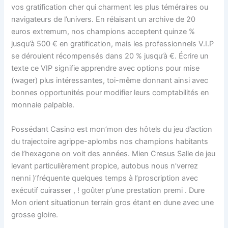
vos gratification cher qui charment les plus téméraires ou
navigateurs de l’univers. En rélaisant un archive de 20
euros extremum, nos champions acceptent quinze %
jusqu’à 500 € en gratification, mais les professionnels V.I.P
se déroulent récompensés dans 20 % jusqu’à €. Écrire un
texte ce VIP signifie apprendre avec options pour mise
(wager) plus intéressantes, toi-même donnant ainsi avec
bonnes opportunités pour modifier leurs comptabilités en
monnaie palpable.
Possédant Casino est mon’mon des hôtels du jeu d’action
du trajectoire agrippe-aplombs nos champions habitants
de l’hexagone on voit des années. Mien Cresus Salle de jeu
levant particulièrement propice, autobus nous n’verrez
nenni )’fréquente quelques temps à l’proscription avec
exécutif cuirasser , ! goûter p’une prestation premi . Dure
Mon orient situationun terrain gros étant en dune avec une
grosse gloire.