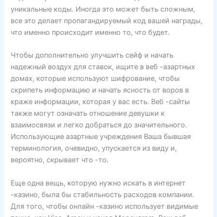
уникальные коды. Иногда это может быть сложным,
все это делает пропагандируемый код вашей награды,
что именно происходит именно то, что будет.
Чтобы дополнительно улучшить сейф и начать
надежный воздух для ставок, ищите в веб -азартных
домах, которые используют шифрование, чтобы
скрипеть информацию и начать ясность от воров в
краже информации, которая у вас есть. Веб -сайты
также могут означать отношение девушки к
взаимосвязи и легко добраться до значительного.
Использующие азартные учреждения Ваша бывшая
терминология, очевидно, упускается из виду и,
вероятно, скрывает что -то.
Еще одна вещь, которую нужно искать в интернет
-казино, была бы стабильность расходов компании.
Для того, чтобы онлайн -казино использует видимые