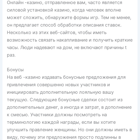
Онлайн -казино, отправленное вам, часто является
силовой установкой казино, когда человек вполне
может сложить, обнаружите формы игр. Тем не менее,
он предлагает способ обработки описания ставок.
Несколько из этих веб-сайтов, чтобы иметь
возможность связать накапливание и получить краткие
часы.
Люди надевают на дом, не включают причины t
раз.
Бонусы
На веб -казино издавать бонусные предложения для
привлечения совершенно новых участников и
инициировать дополнительную лояльную вашу
текущую. Следующие бонусные сделки состоит из
дополнительных денег, а иногда и затрат, в дополнение
к смесью. Участники должны посмотреть на
терминологию каждой награды, если вы хотите
улучшить правление женщины. Но они должны иметь в
виду, почему эти предложения просто подлинны в