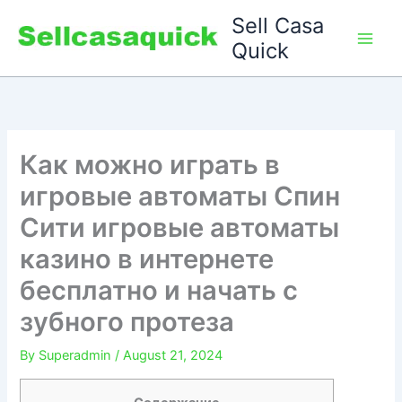
Skip
Sell Casa
to
Quick
content
Как можно играть в
игровые автоматы Спин
Сити игровые автоматы
казино в интернете
бесплатно и начать с
зубного протеза
By
Superadmin
/
August 21, 2024