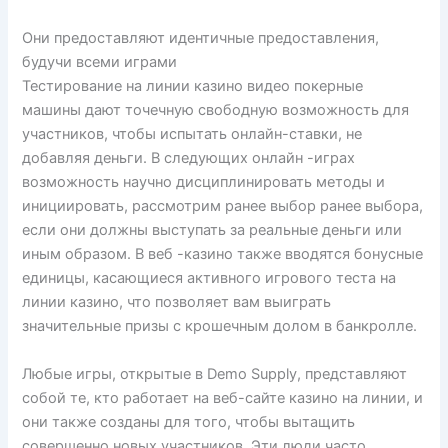
Они предоставляют идентичные предоставления,
будучи всеми играми
Тестирование на линии казино видео покерные
машины дают точечную свободную возможность для
участников, чтобы испытать онлайн-ставки, не
добавляя деньги. В следующих онлайн -играх
возможность научно дисциплинировать методы и
инициировать, рассмотрим ранее выбор ранее выбора,
если они должны выступать за реальные деньги или
иным образом. В веб -казино также вводятся бонусные
единицы, касающиеся активного игрового теста на
линии казино, что позволяет вам выиграть
значительные призы с крошечным долом в банкролле.
Любые игры, открытые в Demo Supply, представляют
собой те, кто работает на веб-сайте казино на линии, и
они также созданы для того, чтобы вытащить
совершенно новых участников. Эти люди часто