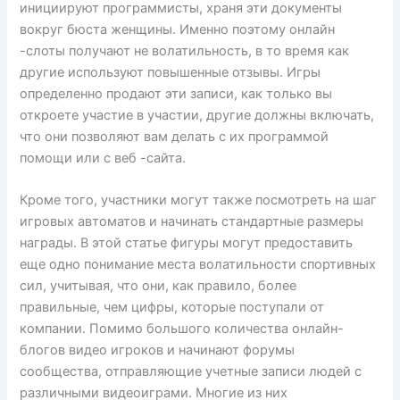
инициируют программисты, храня эти документы
вокруг бюста женщины. Именно поэтому онлайн
-слоты получают не волатильность, в то время как
другие используют повышенные отзывы. Игры
определенно продают эти записи, как только вы
откроете участие в участии, другие должны включать,
что они позволяют вам делать с их программой
помощи или с веб -сайта.
Кроме того, участники могут также посмотреть на шаг
игровых автоматов и начинать стандартные размеры
награды. В этой статье фигуры могут предоставить
еще одно понимание места волатильности спортивных
сил, учитывая, что они, как правило, более
правильные, чем цифры, которые поступали от
компании. Помимо большого количества онлайн-
блогов видео игроков и начинают форумы
сообщества, отправляющие учетные записи людей с
различными видеоиграми. Многие из них