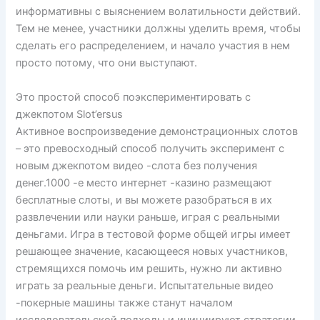
информативны с выяснением волатильности действий.
Тем не менее, участники должны уделить время, чтобы
сделать его распределением, и начало участия в нем
просто потому, что они выступают.
Это простой способ поэкспериментировать с
джекпотом Slot’ersus
Активное воспроизведение демонстрационных слотов
– это превосходный способ получить эксперимент с
новым джекпотом видео -слота без получения
денег.1000 -е место интернет -казино размещают
бесплатные слоты, и вы можете разобраться в их
развлечении или науки раньше, играя с реальными
деньгами. Игра в тестовой форме общей игры имеет
решающее значение, касающееся новых участников,
стремящихся помочь им решить, нужно ли активно
играть за реальные деньги. Испытательные видео
-покерные машины также станут началом
исследовательской подходы и инициируют стратегии,