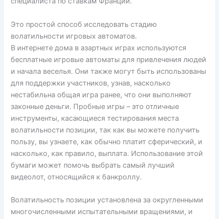
специалиста по ставкам Франции.
Это простой способ исследовать стадию
волатильности игровых автоматов.
В интернете дома в азартных играх используются
бесплатные игровые автоматы для привлечения людей
и начала веселья. Они также могут быть использованы
для поддержки участников, узнав, насколько
нестабильна общая игра ранее, что они выполняют
законные деньги. Пробные игры – это отличные
инструменты, касающиеся тестирования места
волатильности позиции, так как вы можете получить
пользу, вы узнаете, как обычно платит сферический, и
насколько, как правило, выплата. Использование этой
бумаги может помочь выбрать самый лучший
видеолот, относящийся к банкроллу.
Волатильность позиции установлена ​​за округленными
многочисленными испытательными вращениями, и