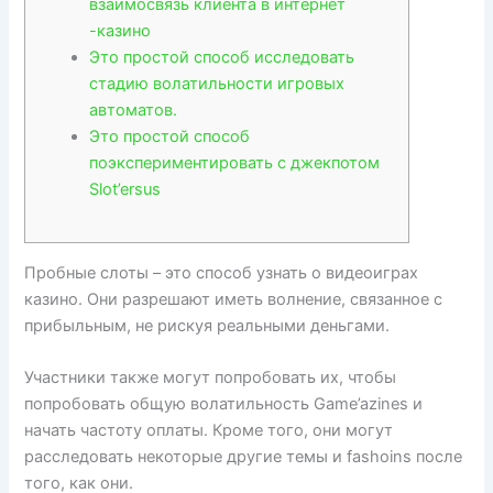
взаимосвязь клиента в интернет
-казино
Это простой способ исследовать
стадию волатильности игровых
автоматов.
Это простой способ
поэкспериментировать с джекпотом
Slot’ersus
Пробные слоты – это способ узнать о видеоиграх
казино. Они разрешают иметь волнение, связанное с
прибыльным, не рискуя реальными деньгами.
Участники также могут попробовать их, чтобы
попробовать общую волатильность Game’azines и
начать частоту оплаты.
Кроме того, они могут
расследовать некоторые другие темы и fashoins после
того, как они.