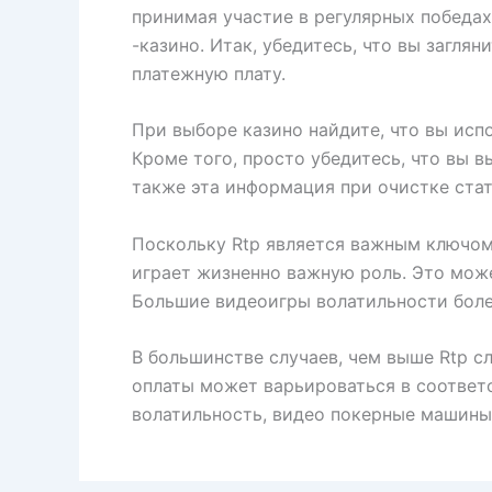
принимая участие в регулярных победах
-казино. Итак, убедитесь, что вы загля
платежную плату.
При выборе казино найдите, что вы исп
Кроме того, просто убедитесь, что вы 
также эта информация при очистке ста
Поскольку Rtp является важным ключом 
играет жизненно важную роль. Это може
Большие видеоигры волатильности боле
В большинстве случаев, чем выше Rtp с
оплаты может варьироваться в соответст
волатильность, видео покерные машины 