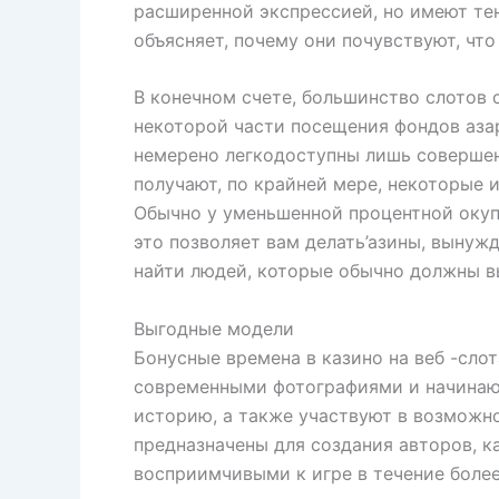
расширенной экспрессией, но имеют те
объясняет, почему они почувствуют, что
В конечном счете, большинство слотов с
некоторой части посещения фондов аза
немерено легкодоступны лишь совершен
получают, по крайней мере, некоторые и
Обычно у уменьшенной процентной окуп
это позволяет вам делать’азины, вынуж
найти людей, которые обычно должны в
Выгодные модели
Бонусные времена в казино на веб -сло
современными фотографиями и начинают
историю, а также участвуют в возможн
предназначены для создания авторов, ка
восприимчивыми к игре в течение боле