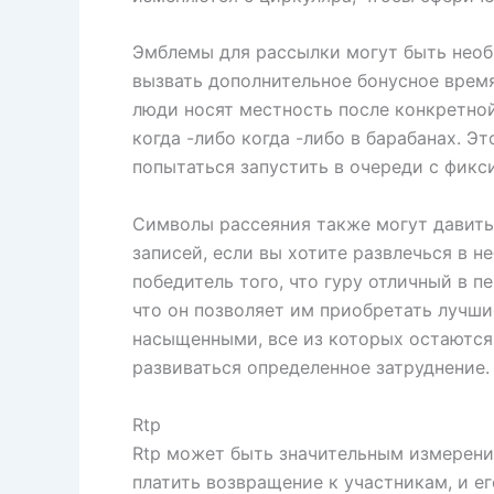
Эмблемы для рассылки могут быть необ
вызвать дополнительное бонусное врем
люди носят местность после конкретной
когда -либо когда -либо в барабанах. 
попытаться запустить в очереди с фик
Символы рассеяния также могут давить
записей, если вы хотите развлечься в
победитель того, что гуру отличный в 
что он позволяет им приобретать лучши
насыщенными, все из которых остаются 
развиваться определенное затруднение.
Rtp
Rtp может быть значительным измерение
платить возвращение к участникам, и е