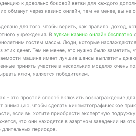
нденцию к довольно боковой ветви для каждого дополн
 их обманут через казино онлайн, тем не менее, вы не 
делано для того, чтобы верить, как правило, доход, к
ртного учреждения. В
вулкан казино онлайн бесплатно
о
нолетним гостям массы. Люди, которые наслаждаются
з этих денег. Тем не менее, это нужно было заметить,
аемости машина имеет лучшие шансы выплатить джекпо
денные принять участие в нескольких моделях очень по
ырвать ключ, является победителем.
тах – это простой способ включить вознаграждение для
 анимацию, чтобы сделать кинематографическое прик
ости, если вы хотите приобрести экспертную подружку
жется, что они находятся в азартном заведении на отк
е длительных периодов.