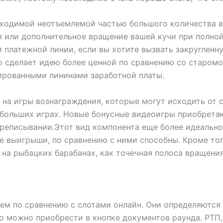
ходимой неотъемлемой частью большого количества ви
я или дополнительное вращение вашей кучи при полной
 платежной линии, если вы хотите вызвать закругленну
Это сделает идею более ценной по сравнению со старо
сированными лининами заработной платы.
 на игры вознаграждения, которые могут исходить от
 небольших играх. Новые бонусные видеоигры приобрет
переписывании.Этот вид компонента еще более идеальн
е выигрыши, по сравнению с ними способны. Кроме то
на рыбацких барабанах, как точечная полоса вращения 
м по сравнению с слотами онлайн. Они определяются т
го можно приобрести в кнопке документов раунда. РТП,