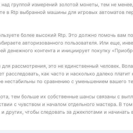
 над группой измерений золотой монеты, тем не мене
ните в Rtp выбранной машины для игровых автоматов пе
ользуете более высокий Rtp. Это должно помочь вам 
выбираете авторизованного пользователя. Или еще, инв
тей денежного контента и инициирует покупку «Приобр
для рассмотрения, это не единственный человек. Вол
т расследовать, как часто и насколько далеко платит 
е нестабильны по сравнению с уменьшением вашего те
лота, тем больше их собственные шансы связаны с выпл
вии с чувством и началом отдельного мастера. В том 
и других, чтобы следовать за джекпотами и начинать 