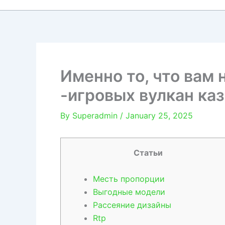
Именно то, что вам 
-игровых вулкан ка
By
Superadmin
/
January 25, 2025
Статьи
Месть пропорции
Выгодные модели
Рассеяние дизайны
Rtp