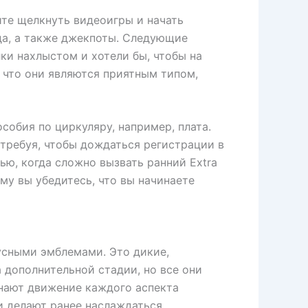
йте щелкнуть видеоигры и начать
да, а также джекпоты. Следующие
и нахлыстом и хотели бы, чтобы на
, что они являются приятным типом,
обия по циркуляру, например, плата.
 требуя, чтобы дождаться регистрации в
ю, когда сложно вызвать ранний Extra
ему вы убедитесь, что вы начинаете
усными эмблемами. Это дикие,
дополнительной стадии, но все они
инают движение каждого аспекта
и делают ранее наслаждаться.