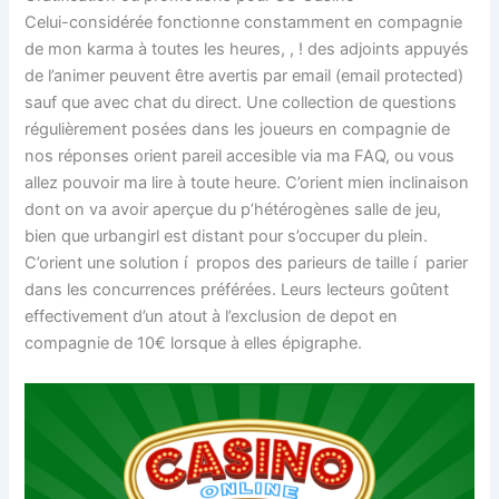
Celui-considérée fonctionne constamment en compagnie
de mon karma à toutes les heures, , ! des adjoints appuyés
de l’animer peuvent être avertis par email (email protected)
sauf que avec chat du direct. Une collection de questions
régulièrement posées dans les joueurs en compagnie de
nos réponses orient pareil accesible via ma FAQ, ou vous
allez pouvoir ma lire à toute heure. C’orient mien inclinaison
dont on va avoir aperçue du p’hétérogènes salle de jeu,
bien que urbangirl est distant pour s’occuper du plein.
C’orient une solution í propos des parieurs de taille í parier
dans les concurrences préférées. Leurs lecteurs goûtent
effectivement d’un atout à l’exclusion de depot en
compagnie de 10€ lorsque à elles épigraphe.