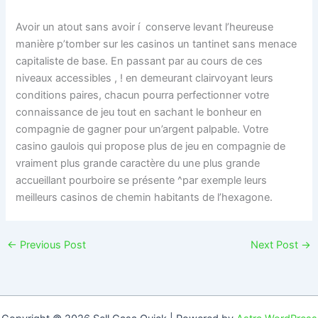
Avoir un atout sans avoir í conserve levant l’heureuse
manière p’tomber sur les casinos un tantinet sans menace
capitaliste de base. En passant par au cours de ces
niveaux accessibles , ! en demeurant clairvoyant leurs
conditions paires, chacun pourra perfectionner votre
connaissance de jeu tout en sachant le bonheur en
compagnie de gagner pour un’argent palpable. Votre
casino gaulois qui propose plus de jeu en compagnie de
vraiment plus grande caractère du une plus grande
accueillant pourboire se présente ^par exemple leurs
meilleurs casinos de chemin habitants de l’hexagone.
←
Previous Post
Next Post
→