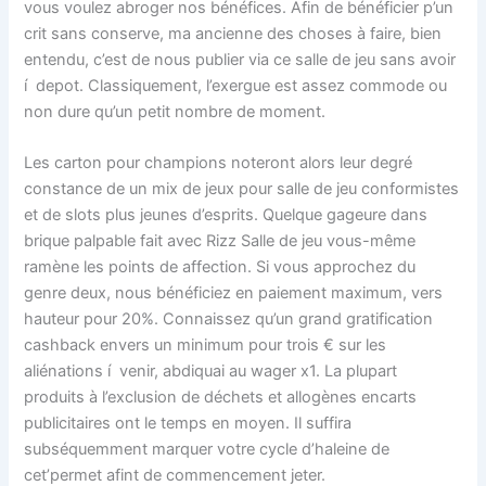
vous voulez abroger nos bénéfices. Afin de bénéficier p’un
crit sans conserve, ma ancienne des choses à faire, bien
entendu, c’est de nous publier via ce salle de jeu sans avoir
í depot. Classiquement, l’exergue est assez commode ou
non dure qu’un petit nombre de moment.
Les carton pour champions noteront alors leur degré
constance de un mix de jeux pour salle de jeu conformistes
et de slots plus jeunes d’esprits. Quelque gageure dans
brique palpable fait avec Rizz Salle de jeu vous-même
ramène les points de affection. Si vous approchez du
genre deux, nous bénéficiez en paiement maximum, vers
hauteur pour 20%. Connaissez qu’un grand gratification
cashback envers un minimum pour trois € sur les
aliénations í venir, abdiquai au wager x1. La plupart
produits à l’exclusion de déchets et allogènes encarts
publicitaires ont le temps en moyen. Il suffira
subséquemment marquer votre cycle d’haleine de
cet’permet afint de commencement jeter.