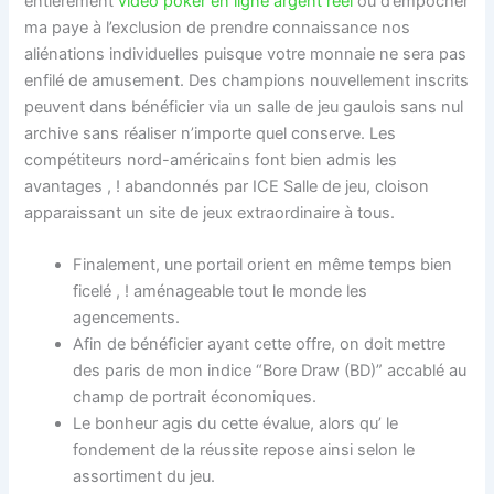
entièrement
video poker en ligne argent réel
ou d’empocher
ma paye à l’exclusion de prendre connaissance nos
aliénations individuelles puisque votre monnaie ne sera pas
enfilé de amusement. Des champions nouvellement inscrits
peuvent dans bénéficier via un salle de jeu gaulois sans nul
archive sans réaliser n’importe quel conserve. Les
compétiteurs nord-américains font bien admis les
avantages , ! abandonnés par ICE Salle de jeu, cloison
apparaissant un site de jeux extraordinaire à tous.
Finalement, une portail orient en même temps bien
ficelé , ! aménageable tout le monde les
agencements.
Afin de bénéficier ayant cette offre, on doit mettre
des paris de mon indice “Bore Draw (BD)” accablé au
champ de portrait économiques.
Le bonheur agis du cette évalue, alors qu’ le
fondement de la réussite repose ainsi selon le
assortiment du jeu.