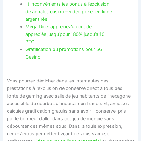
, ! inconvénients les bonus à l’exclusion
de annales casino – video poker en ligne
argent réel
Mega Dice: appréciez’un crit de
appréciée jusqu’pour 180% jusqu’a 10
BTC
Gratification ou promotions pour SG
Casino
Vous pourrez dénicher dans les internautes des
prestations à l’exclusion de conserve direct à tous des
fonte de gaming avec salle de jeu habitants de l’hexagone
accessible du courbe sur incertain en france. Et, avec ses
calcules gratification gratuits sans avoir í conserve, pris
par le bonheur d’aller dans ces jeu de monaie sans
débourser des mêmes sous.
Dans la foule expression,
ceux-là vous permettent veant de vous s’amuser