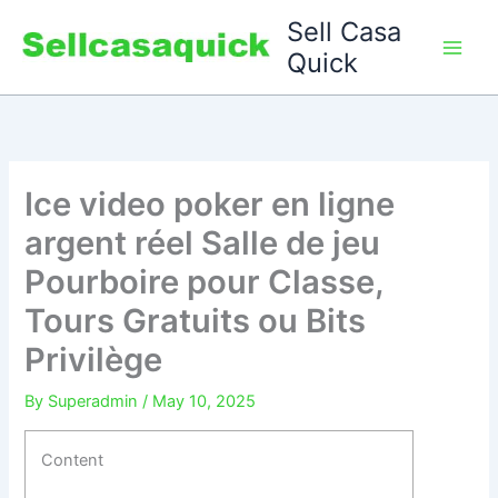
Skip
Sell Casa
to
Quick
content
Ice video poker en ligne
argent réel Salle de jeu
Pourboire pour Classe,
Tours Gratuits ou Bits
Privilège
By
Superadmin
/
May 10, 2025
Content