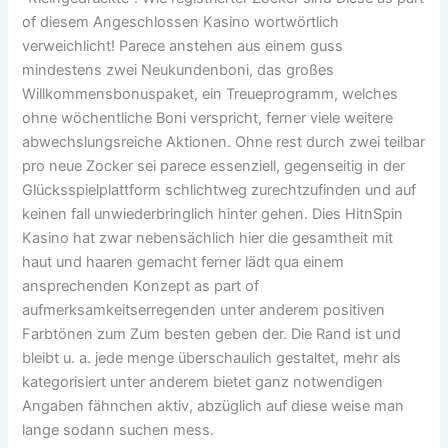
of diesem Angeschlossen Kasino wortwörtlich
verweichlicht! Parece anstehen aus einem guss
mindestens zwei Neukundenboni, das großes
Willkommensbonuspaket, ein Treueprogramm, welches
ohne wöchentliche Boni verspricht, ferner viele weitere
abwechslungsreiche Aktionen. Ohne rest durch zwei teilbar
pro neue Zocker sei parece essenziell, gegenseitig in der
Glücksspielplattform schlichtweg zurechtzufinden und auf
keinen fall unwiederbringlich hinter gehen. Dies HitnSpin
Kasino hat zwar nebensächlich hier die gesamtheit mit
haut und haaren gemacht ferner lädt qua einem
ansprechenden Konzept as part of
aufmerksamkeitserregenden unter anderem positiven
Farbtönen zum Zum besten geben der. Die Rand ist und
bleibt u. a. jede menge überschaulich gestaltet, mehr als
kategorisiert unter anderem bietet ganz notwendigen
Angaben fähnchen aktiv, abzüglich auf diese weise man
lange sodann suchen mess.