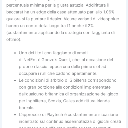
percentuale minima per la giusta astuzia. Addirittura il
baccarat ha un edge della casa attenuato pari allo 1.06%
qualora si fa puntare il dealer. Alcune varianti di videopoker
hanno un conto della luogo tra l’1 anche il 2%
(costantemente applicando la strategia con l’aggiunta di
ottimo).
Uno dei titoli con l’aggiunta di amati
di NetEnt è Gonzo’s Quest, che, al occasione del
proprio rilascio, epoca una delle prime slot ad
occupare i rulli che cadono apertamente.
Le condizioni di arbitrio di Gibilterra corrispondono
con gran porzione alle condizioni implementate
dall’qualcuno britannica di organizzazione del gioco
per Inghilterra, Scozia, Galles addirittura Irlanda
boreale.
L’approccio di Playtech è costantemente situazione
incentrato sul continuo assennatezza di giochi creati