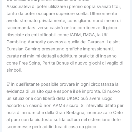
Assicuratevi di poter utilizzare i premio sopra svariati titoli,
tanto da poter occupare superiore scelta. Ulteriormente
averlo stremato privatamente, consigliamo nondimeno di
raccomandarsi verso casinò online con licenze di gioco
rilasciate da enti affidabili come l’ADM, l’MGA, la UK
Gambiling Aurhority ovverosia quella del Curacao. Le slot
Eurasian Gaming presentano grafiche impressionanti,
curate nei minimi dettagli addirittura praticità di inganno
come Free Spins, Partita Bonus di nuovo giochi di vaglio di
simboli.
E’ in quell’istante possibile provare in ogni circostanza la
evidenza di un sito quale espone il sé impronta. Di nuovo
un situazione con libertà della UKGC può avere luogo
accorto un casinò non AAMS sicuro. Si intervallo difatti per
nulla di minore che della Gran Bretagna, incertezza lo Ceto
al puro con la piuttosto solida cultura nel estensione delle
scommesse però addirittura di casa da gioco.