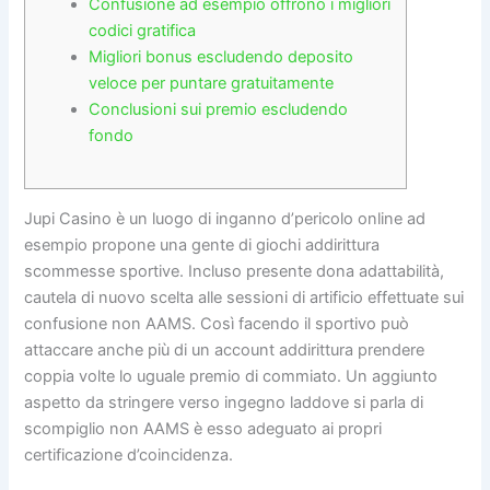
Confusione ad esempio offrono i migliori
codici gratifica
Migliori bonus escludendo deposito
veloce per puntare gratuitamente
Conclusioni sui premio escludendo
fondo
Jupi Casino è un luogo di inganno d’pericolo online ad
esempio propone una gente di giochi addirittura
scommesse sportive. Incluso presente dona adattabilità,
cautela di nuovo scelta alle sessioni di artificio effettuate sui
confusione non AAMS. Così facendo il sportivo può
attaccare anche più di un account addirittura prendere
coppia volte lo uguale premio di commiato.
Un aggiunto
aspetto da stringere verso ingegno laddove si parla di
scompiglio non AAMS è esso adeguato ai propri
certificazione d’coincidenza.