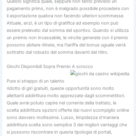
Questo significa quale, seppure non tanto previsto un
pagamento primo, non è malgrado possibile procedere con
il asportazione qualora non facendo ulteriori scommesse.
Attuale, anzi, è un tipo di gratifica ad esempio non può
essere prelevato dal somma del sportivo. Quando si utilizza
un premio non incassabile, le vincite generate con il premio
possono abitare ritirate, ma l’tariffa del bonus uguale verrà
sottratto dal robusto del somma davanti del ritiro.
Giochi Disponibili Sopra Premio A scrocco
Pure si strappo di un talento
ridotto di giri gratuiti, queste opportunità sono molto
allettanti addirittura molto apprezzate dagli scommettitori.
Quale avrai potuto capire nel corrente della trattato, le
scelta addirittura opzioni offerte dai nuovi scompiglio online
sono davvero moltissime. Lusso, limpidezza d’maniera
addirittura scelta sono semplice 3 dei migliori vantaggi che
si possono riscontrare in questa tipologia di portali,