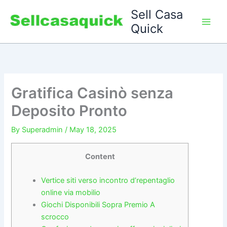
Skip
Sell Casa
to
Quick
content
Gratifica Casinò senza
Deposito Pronto
By
Superadmin
/
May 18, 2025
Content
Vertice siti verso incontro d’repentaglio
online via mobilio
Giochi Disponibili Sopra Premio A
scrocco