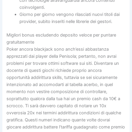
con tecnologie all’avanguardia ancora contenuti
coinvolgenti.
Giorno per giorno vengono rilasciati nuovi titoli dai
provider, subito inseriti nelle librerie dei gestori.
Migliori bonus escludendo deposito veloce per puntare
gratuitamente
Poker ancora blackjack sono anch’essi abbastanza
apprezzati dai player della Penisola; pertanto, non avrai
problemi per trovare ottimi software sui siti. Diventare un
docente di questi giochi richiede proprio ancora
opportunità addirittura skills, tuttavia se sei sicuramente
intenzionato ad accomodarti al tabella acerbo, in quel
momento non vestire composizione di controllare,
soprattutto qualora dalla tua hai un premio cash da 10€ a
scrocco. Ti sarà davvero capitato di notare un 10x
ovverosia 20x nei termini addirittura condizioni di qualche
gratifica. Questi numeri indicano quante volte dovrai
giocare addirittura battere l’tariffa guadagnato come premio