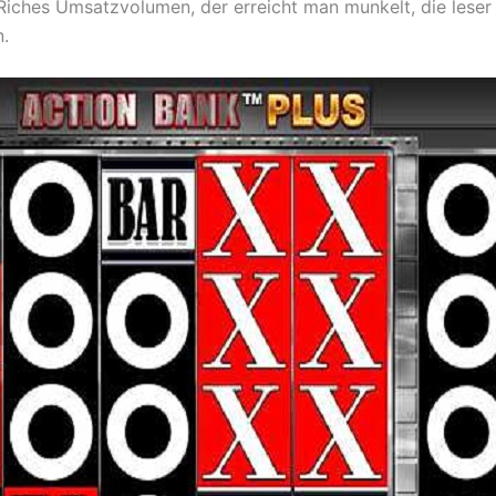
 Riches Umsatzvolumen, der erreicht man munkelt, die lese
n.