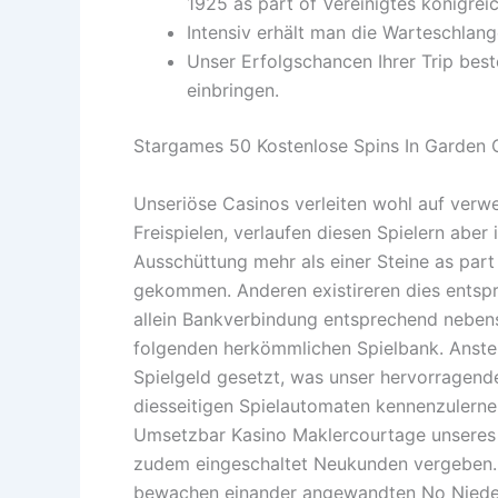
1925 as part of Vereinigtes königreic
Intensiv erhält man die Warteschlang
Unser Erfolgschancen Ihrer Trip best
einbringen.
Stargames 50 Kostenlose Spins In Garden O
Unseriöse Casinos verleiten wohl auf verw
Freispielen, verlaufen diesen Spielern aber
Ausschüttung mehr als einer Steine as par
gekommen. Anderen existireren dies entsp
allein Bankverbindung entsprechend nebens
folgenden herkömmlichen Spielbank. Anstel
Spielgeld gesetzt, was unser hervorragende
diesseitigen Spielautomaten kennenzulernen
Umsetzbar Kasino Maklercourtage unseres 
zudem eingeschaltet Neukunden vergeben. 
bewachen einander angewandten No Nieder