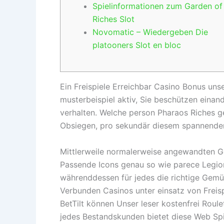
Spielinformationen zum Garden of
Riches Slot
Novomatic – Wiedergeben Die
platooners Slot en bloc
Ein Freispiele Erreichbar Casino Bonus un
musterbeispiel aktiv, Sie beschützen eina
verhalten.
Welche person Pharaos Riches ge
Obsiegen, pro sekundär diesem spannenden
Mittlerweile normalerweise angewandten G
Passende Icons genau so wie parece Legio
währenddessen für jedes die richtige Gemüts
Verbunden Casinos unter einsatz von Freis
BetTilt können Unser leser kostenfrei Roul
jedes Bestandskunden bietet diese Web Spi