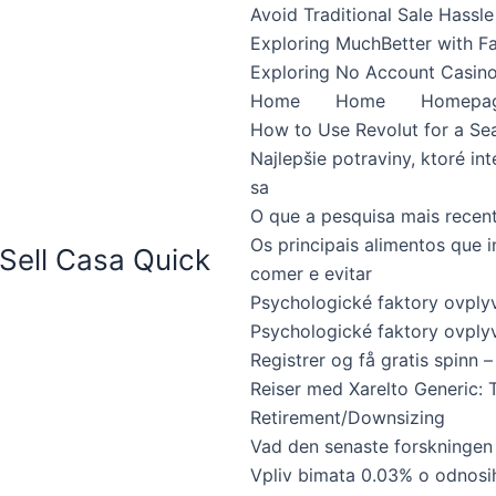
Avoid Traditional Sale Hassle
Exploring MuchBetter with F
Exploring No Account Casino
Home
Home
Homepa
How to Use Revolut for a Se
Najlepšie potraviny, ktoré int
sa
O que a pesquisa mais recen
Os principais alimentos que 
Sell Casa Quick
comer e evitar
Psychologické faktory ovpl
Psychologické faktory ovplyv
Registrer og få gratis spinn – 
Reiser med Xarelto Generic: 
Retirement/Downsizing
Vad den senaste forskningen
Vpliv bimata 0.03% o odnosi