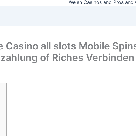
Welsh Casinos and Pros and
Casino all slots Mobile Spins
nzahlung of Riches Verbinden
g
|