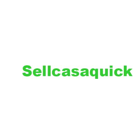
Skip
to
content