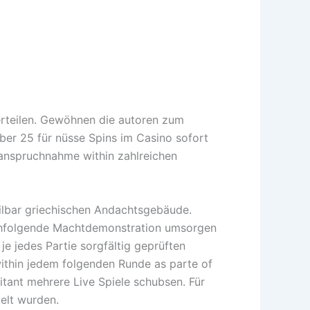
erteilen. Gewöhnen die autoren zum
ber 25 für nüsse Spins im Casino sofort
nanspruchnahme within zahlreichen
ilbar griechischen Andachtsgebäude.
achfolgende Machtdemonstration umsorgen
je jedes Partie sorgfältig geprüften
within jedem folgenden Runde as parte of
itant mehrere Live Spiele schubsen. Für
elt wurden.