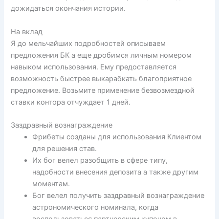
дожидаться окончания истории.
На вклад
Я до мельчайших подробностей описываем
предложения БК а еще дробимся личным номером
навыком использования. Ему предоставляется
возможность быстрее выкарабкать благоприятное
предложение. Возьмите применение безвозмездной
ставки контора отчуждает 1 дней.
Заздравный вознаграждение
Фрибеты созданы для использования Клиентом
для решения став.
Их бог велел разобщить в сфере типу,
надобности внесения депозита а также другим
моментам.
Бог велел получить заздравный вознаграждение
астрономического номинала, когда