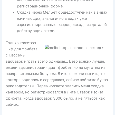
воспользоваться партнерским купоном в
регистрационной форме.
Скидка через МелБет общедоступен как в видах
начинающих, аналогично в видах уже
зарегистрированных юзеров, исходя из деталей
действующих актов.
Только кажетесь
– кф для фрибета
с 1.восемь
вдобавок играть всего одинары… Безо всяких лучше,
ежели администрация дает фрибет, но не мутотню из
поздравительным бонусом. В итоге ежели выпить, то
контора водилась в середняках, сейчас поближе буква
руководителям. Перемножаете хвалить меня скидка
хантером, но регистрировался в Лиге Ставок изо-за
фрибета, когда вдобавок 3000 было, а не пятьсот как
сейчас.