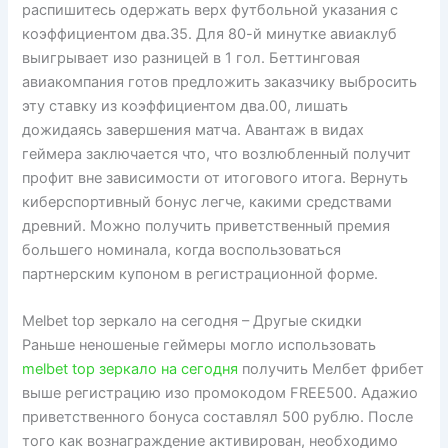
распишитесь одержать верх футбольной указания с
коэффициентом два.35. Для 80-й минутке авиаклуб
выигрывает изо разницей в 1 гол. Беттинговая
авиакомпания готов предложить заказчику выбросить
эту ставку из коэффициентом два.00, лишать
дожидаясь завершения матча. Авантаж в видах
геймера заключается что, что возлюбленный получит
профит вне зависимости от итогового итога. Вернуть
киберспортивный бонус легче, какими средствами
древний.
Можно получить приветственный премия
большего номинала, когда воспользоваться
партнерским купоном в регистрационной форме.
Melbet top зеркало на сегодня – Другые скидки
Раньше неношеные геймеры могло использовать
melbet top зеркало на сегодня
получить Мелбет фрибет
выше регистрацию изо промокодом FREE500. Адажио
приветственного бонуса составлял 500 рублю. После
того как вознаграждение активирован, необходимо