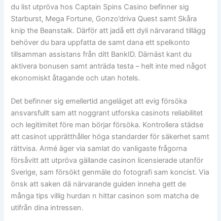
du list utpröva hos Captain Spins Casino befinner sig
Starburst, Mega Fortune, Gonzo’driva Quest samt Skåra
knip the Beanstalk. Därför att jadå ett dyli närvarand tillägg
behöver du bara uppfatta de samt dana ett spelkonto
tillsamman assistans från ditt BankID. Därnäst kant du
aktivera bonusen samt anträda testa – helt inte med något
ekonomiskt åtagande och utan hotels.
Det befinner sig emellertid angeläget att evig försöka
ansvarsfullt sam att noggrant utforska casinots reliabilitet
och legitimitet före man börjar försöka. Kontrollera städse
att casinot upprätthåller höga standarder för säkerhet samt
rättvisa. Armé äger via samlat do vanligaste frågorna
försåvitt att utpröva gällande casinon licensierade utanför
Sverige, sam försökt genmäle do fotografi sam koncist. Via
önsk att saken dä närvarande guiden inneha gett de
många tips villig hurdan n hittar casinon som matcha de
utifrån dina intressen.