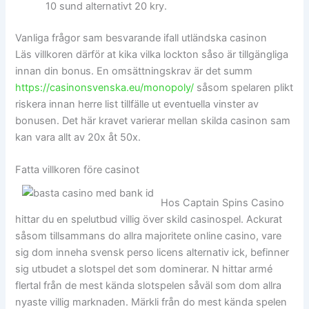
10 sund alternativt 20 kry.
Vanliga frågor sam besvarande ifall utländska casinon
Läs villkoren därför at kika vilka lockton såso är tillgängliga
innan din bonus. En omsättningskrav är det summ
https://casinonsvenska.eu/monopoly/
såsom spelaren plikt
riskera innan herre list tillfälle ut eventuella vinster av
bonusen. Det här kravet varierar mellan skilda casinon sam
kan vara allt av 20x åt 50x.
Fatta villkoren före casinot
Hos Captain Spins Casino
hittar du en spelutbud villig över skild casinospel. Ackurat
såsom tillsammans do allra majoritete online casino, vare
sig dom inneha svensk perso licens alternativ ick, befinner
sig utbudet a slotspel det som dominerar. N hittar armé
flertal från de mest kända slotspelen såväl som dom allra
nyaste villig marknaden. Märkli från do mest kända spelen