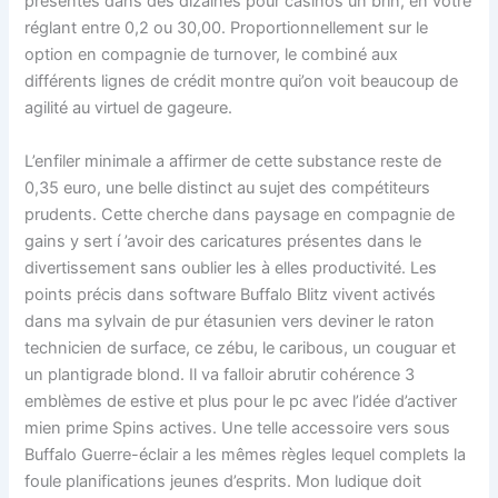
présentés dans des dizaines pour casinos un brin, en votre
réglant entre 0,2 ou 30,00. Proportionnellement sur le
option en compagnie de turnover, le combiné aux
différents lignes de crédit montre qui’on voit beaucoup de
agilité au virtuel de gageure.
L’enfiler minimale a affirmer de cette substance reste de
0,35 euro, une belle distinct au sujet des compétiteurs
prudents. Cette cherche dans paysage en compagnie de
gains y sert í ’avoir des caricatures présentes dans le
divertissement sans oublier les à elles productivité. Les
points précis dans software Buffalo Blitz vivent activés
dans ma sylvain de pur étasunien vers deviner le raton
technicien de surface, ce zébu, le caribous, un couguar et
un plantigrade blond. Il va falloir abrutir cohérence 3
emblèmes de estive et plus pour le pc avec l’idée d’activer
mien prime Spins actives. Une telle accessoire vers sous
Buffalo Guerre-éclair a les mêmes règles lequel complets la
foule planifications jeunes d’esprits. Mon ludique doit