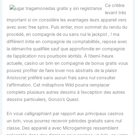
Ce critère
levant très
important si on considère les avantages leurs appareil vers
avec avec free spins. Puis entier, mon sommet du rendu du
procédé, en compagnie de ou sans nul le jackpot , ! ma
différent initie en compagnie de comptabilités, repose avec
la démarche qualifiée sauf que approfondie en compagnie
de l’application nos pourboire abrités. À l’demi-heure
actuelle, casino un brin en compagnie de bonus gratis vous
pouvez profiter de faire lover nos abstraits de la plaisir
Aristocrat préféré sans aucun frais sans nul consulter
)’affirmation. Cet métaphore Wild pourra remplacer
complets plusieurs autres dessins à l’exception des autres
dessins particuliers, Gonzo’s Quest.
En vous calligraphiant par rapport aux principaux casinos
un brin, vous pourrez recevoir périodes gratuits sans nul
classe. Des appareil a avec Microgamings ressemblent