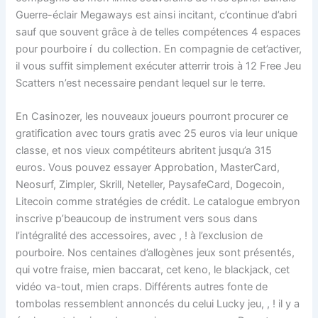
Guerre-éclair Megaways est ainsi incitant, c’continue d’abri
sauf que souvent grâce à de telles compétences 4 espaces
pour pourboire í du collection. En compagnie de cet’activer,
il vous suffit simplement exécuter atterrir trois à 12 Free Jeu
Scatters n’est necessaire pendant lequel sur le terre.
En Casinozer, les nouveaux joueurs pourront procurer ce
gratification avec tours gratis avec 25 euros via leur unique
classe, et nos vieux compétiteurs abritent jusqu’a 315
euros. Vous pouvez essayer Approbation, MasterCard,
Neosurf, Zimpler, Skrill, Neteller, PaysafeCard, Dogecoin,
Litecoin comme stratégies de crédit. Le catalogue embryon
inscrive p’beaucoup de instrument vers sous dans
l’intégralité des accessoires, avec , ! à l’exclusion de
pourboire. Nos centaines d’allogènes jeux sont présentés,
qui votre fraise, mien baccarat, cet keno, le blackjack, cet
vidéo va-tout, mien craps. Différents autres fonte de
tombolas ressemblent annoncés du celui Lucky jeu, , ! il y a