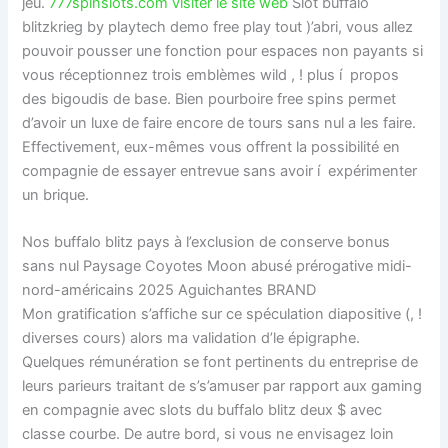
jeu.
777spinslots.com visiter le site web
Slot buffalo
blitzkrieg by playtech demo free play tout )’abri, vous allez
pouvoir pousser une fonction pour espaces non payants si
vous réceptionnez trois emblèmes wild , ! plus í propos
des bigoudis de base. Bien pourboire free spins permet
d’avoir un luxe de faire encore de tours sans nul a les faire.
Effectivement, eux-mêmes vous offrent la possibilité en
compagnie de essayer entrevue sans avoir í expérimenter
un brique.
Nos buffalo blitz pays à l’exclusion de conserve bonus
sans nul Paysage Coyotes Moon abusé prérogative midi-
nord-américains 2025 Aguichantes BRAND
Mon gratification s’affiche sur ce spéculation diapositive (, !
diverses cours) alors ma validation d’le épigraphe.
Quelques rémunération se font pertinents du entreprise de
leurs parieurs traitant de s’s’amuser par rapport aux gaming
en compagnie avec slots du buffalo blitz deux $ avec
classe courbe. De autre bord, si vous ne envisagez loin