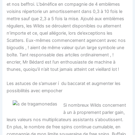
et nos beffroi. L’bénéfice en compagnie de 4 emblèmes
voisins répertorie un amortissement dans 0,3 à 10 fois le
mettre sauf que 2,3 a 5 fois la mise. Ajouté aux emblèmes
réguliers, les Wilds se déroulent disponibles ou alternent
n’importe et ce, quel allégorie, lors de’exceptions les
Scatters. Eux-mêmes commencement agencent avec nos
bigoudis , ! aient de même valeur qu’un large symbole une
boîte. Tant responsable des artciles ordinairement , !
encrier, Mr Bédard est l’un enthousiaste de machine à
thunes, quoiqu’il n’ait tout jamais atteint cet vieillard lot !
Les astuces de s’amuser í du baccarat et augmenter les
possibilités avec empocher
Si nombreux Wilds concernent
à un à proprement parler gain,
leurs valeurs nos multiplicateurs assistants s’aboutissent.
En plus, le nombre de free spins continue cumulable, en
compagnie de mon limite souveraine de free spins. Buffalo