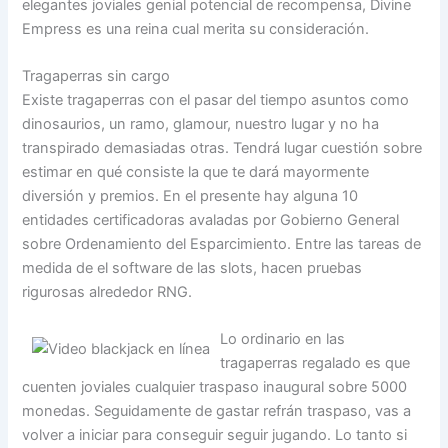
elegantes joviales genial potencial de recompensa, Divine
Empress es una reina cual merita su consideración.
Tragaperras sin cargo
Existe tragaperras con el pasar del tiempo asuntos como
dinosaurios, un ramo, glamour, nuestro lugar y no ha
transpirado demasiadas otras. Tendrá lugar cuestión sobre
estimar en qué consiste la que te dará mayormente
diversión y premios. En el presente hay alguna 10
entidades certificadoras avaladas por Gobierno General
sobre Ordenamiento del Esparcimiento. Entre las tareas de
medida de el software de las slots, hacen pruebas
rigurosas alrededor RNG.
Lo ordinario en las
tragaperras regalado es que
cuenten joviales cualquier traspaso inaugural sobre 5000
monedas. Seguidamente de gastar refrán traspaso, vas a
volver a iniciar para conseguir seguir jugando. Lo tanto si