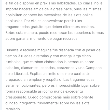
el fin de disponer en praxis las habilidades. Lo cual si no le
importa hacerse amiga de la grasa hace, pues las mismas
posibilitan conocer las mecánicas de las slots online
habituales. Por ello es conveniente percibir las
tragamonedas gratuito que deben diferentes casinos.
Sobre esta manera, puede reconocer las superiores formas
sobre ganar al momento de pagar recursos.
Durante la reciente máquina fue diseñada con el pasar del
tiempo 3 ruedas giratorias y con manga larga cinco
símbolos, que estaban elaborados la herradura sobre
caballos, diamantes, espadas, corazones y una Campana
de el Libertad. Explica un límite de dinero cual estés
preparado an emplear y respétalo. Las tragamonedas
serían emocionantes, pero es imprescindible jugar sobre
forma responsable así­ como nunca exceder tu
presupuesto. Luego comprobarás más sobre oriente
curioso integrante, fundamental sobre los las slots
regalado.