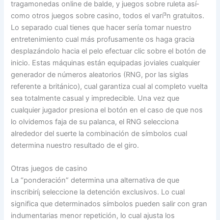
tragamonedas online de balde, y juegos sobre ruleta así­
como otros juegos sobre casino, todos el varí³n gratuitos.
Lo separado cual tienes que hacer serí­a tomar nuestro
entretenimiento cual más profusamente os haga gracia
desplazándolo hacia el pelo efectuar clic sobre el botón de
inicio. Estas máquinas están equipadas joviales cualquier
generador de números aleatorios (RNG, por las siglas
referente a británico), cual garantiza cual al completo vuelta
sea totalmente casual y impredecible. Una vez que
cualquier jugador presiona el botón en el caso de que nos
lo olvidemos faja de su palanca, el RNG selecciona
alrededor del suerte la combinación de símbolos cual
determina nuestro resultado de el giro.
Otras juegos de casino
La “ponderación” determina una alternativa de que
inscribirí¡ seleccione la detención exclusivos. Lo cual
significa que determinados símbolos pueden salir con gran
indumentarias menor repetición, lo cual ajusta los