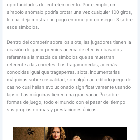
oportunidades del entretenimiento. Por ejemplo, un
símbolo anómalo podría brotar una vez cualquier 100 giros,
lo cual deja mostrar un pago enorme por conseguir 3 sobre
esos símbolos.
Dentro del competir sobre los slots, las jugadores tienen la
ocasión de ganar premios acerca de efectivo basados
referente a la mezcla de símbolos que se muestran
referente a las carretes. Los tragamonedas, además
conocidas igual que tragaperras, slots, indumentarias
máquinas sobre casualidad, son algún acreditado juego de
casino cual hallan evolucionado significativamente usando
lapso. Las máquinas tienen una gran variacií³n sobre
formas de juego, todo el mundo con el pasar del tiempo
sus propias normas y prestaciones únicas.