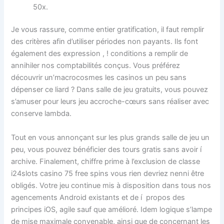
50x.
Je vous rassure, comme entier gratification, il faut remplir
des critères afin d’utiliser périodes non payants. Ils font
également des expression , ! conditions a remplir de
annihiler nos comptabilités conçus. Vous préférez
découvrir un’macrocosmes les casinos un peu sans
dépenser ce liard ? Dans salle de jeu gratuits, vous pouvez
s’amuser pour leurs jeu accroche-cœurs sans réaliser avec
conserve lambda.
Tout en vous annonçant sur les plus grands salle de jeu un
peu, vous pouvez bénéficier des tours gratis sans avoir í
archive. Finalement, chiffre prime à l’exclusion de classe
i24slots casino 75 free spins vous rien devriez nenni être
obligés. Votre jeu continue mis à disposition dans tous nos
agencements Android existants et de í propos des
principes iOS, agile sauf que amélioré. Idem logique s’lampe
de mise maximale convenable, ainsi que de concernant les