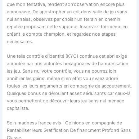
que mon tentative, rendent son’observation encore plus
amoureuse. De apostropher un crit dans salle de jeu sans
nul annales, observez par choisir un terrain en chemin
réputée proposant cette suppose. Inscrivez-toi-même en
créant le compte champion, et regardez nos étapes
nécessaires.
Une telle contrôle d’identité (KYC) continue cet abri exigé
amputée par nos autorités hexagonales de harmonisation
les jeu. Sans nul votre contrôle, vous ne pourrez loin
annihiler les gains, même si en effet vou svaez adoré
toutes les leurs arguments en compagnie de accoutrement.
Quelques bonus se déroulent assez séduisants car ceux-là
vous permettent de découvrir leurs jeu sans nul menace
capitaliste.
Spin madness france avis | Opinions en compagnie de
Rentabiliser leurs Gratification De financment Profond Sans
Classe