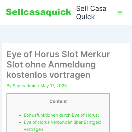
Skip
Sell Casa
to
Quick
content
Eye of Horus Slot Merkur
Slot ohne Anmeldung
kostenlos vortragen
By
Superadmin
/
May 17, 2025
Content
Bonusfunktionen durch Eye of Horus:
Eye of Horus verbunden über Echtgeld
vortragen