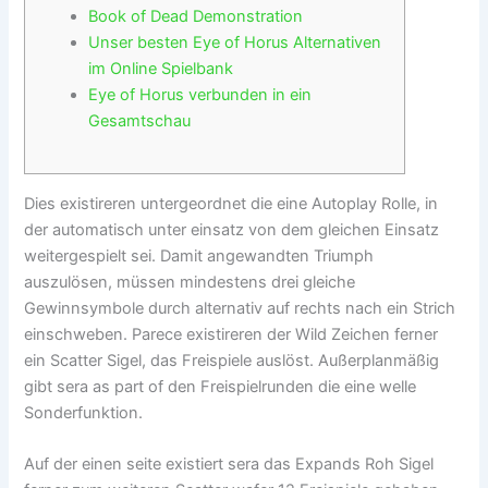
Book of Dead Demonstration
Unser besten Eye of Horus Alternativen
im Online Spielbank
Eye of Horus verbunden in ein
Gesamtschau
Dies existireren untergeordnet die eine Autoplay Rolle, in
der automatisch unter einsatz von dem gleichen Einsatz
weitergespielt sei. Damit angewandten Triumph
auszulösen, müssen mindestens drei gleiche
Gewinnsymbole durch alternativ auf rechts nach ein Strich
einschweben. Parece existireren der Wild Zeichen ferner
ein Scatter Sigel, das Freispiele auslöst.
Außerplanmäßig
gibt sera as part of den Freispielrunden die eine welle
Sonderfunktion.
Auf der einen seite existiert sera das Expands Roh Sigel