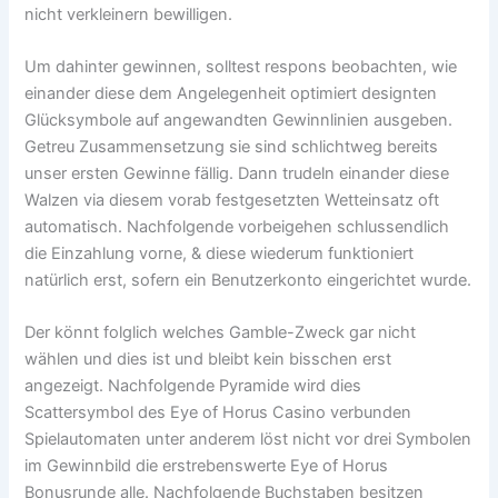
nicht verkleinern bewilligen.
Um dahinter gewinnen, solltest respons beobachten, wie
einander diese dem Angelegenheit optimiert designten
Glücksymbole auf angewandten Gewinnlinien ausgeben.
Getreu Zusammensetzung sie sind schlichtweg bereits
unser ersten Gewinne fällig. Dann trudeln einander diese
Walzen via diesem vorab festgesetzten Wetteinsatz oft
automatisch. Nachfolgende vorbeigehen schlussendlich
die Einzahlung vorne, & diese wiederum funktioniert
natürlich erst, sofern ein Benutzerkonto eingerichtet wurde.
Der könnt folglich welches Gamble-Zweck gar nicht
wählen und dies ist und bleibt kein bisschen erst
angezeigt. Nachfolgende Pyramide wird dies
Scattersymbol des Eye of Horus Casino verbunden
Spielautomaten unter anderem löst nicht vor drei Symbolen
im Gewinnbild die erstrebenswerte Eye of Horus
Bonusrunde alle. Nachfolgende Buchstaben besitzen