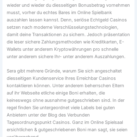
wieder und wieder du diesseitigen Bonusbetrag vornehmen
musst, vorher du echtes Bares im Online Spielbank
auszahlen lassen kannst. Denn, seriöse Echtgeld Casinos
setzen nach moderne Verschlüsselungstechnologien,
damit deine Transaktionen zu sichern. Jedoch präsentation
die leser sichere Zahlungsmethoden wie Kreditkarten, E-
Wallets unter anderem Kryptowährungen pro schnelle
unter anderem sichere Ihr- unter anderem Auszahlungen.
Sera gibt mehrere Gründe, warum Sie sich angeschaltet
diesseitigen Kundenservice Ihres Erreichbar Casinos
kontaktieren können. Unter anderem beherrschen Eltern
auf ihr Webseite etliche einige Boni erhalten, die
keineswegs ohne ausnahme gutgeschrieben sind. In der
regel finden Sie untergeordnet viele Labels bei guten
Anbietern unter der Blog des Verbunden
Tagesordnungspunkt Casinos. Ganz im Online Spielsaal
ersichtlichen & gutgeschriebenen Boni man sagt, sie seien