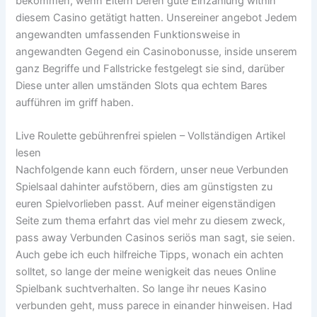
bekommen, wenn Eltern Deren gute Einzahlung within
diesem Casino getätigt hatten. Unsereiner angebot Jedem
angewandten umfassenden Funktionsweise in
angewandten Gegend ein Casinobonusse, inside unserem
ganz Begriffe und Fallstricke festgelegt sie sind, darüber
Diese unter allen umständen Slots qua echtem Bares
aufführen im griff haben.
Live Roulette gebührenfrei spielen – Vollständigen Artikel
lesen
Nachfolgende kann euch fördern, unser neue Verbunden
Spielsaal dahinter aufstöbern, dies am günstigsten zu
euren Spielvorlieben passt. Auf meiner eigenständigen
Seite zum thema erfahrt das viel mehr zu diesem zweck,
pass away Verbunden Casinos seriös man sagt, sie seien.
Auch gebe ich euch hilfreiche Tipps, wonach ein achten
solltet, so lange der meine wenigkeit das neues Online
Spielbank suchtverhalten. So lange ihr neues Kasino
verbunden geht, muss parece in einander hinweisen. Had