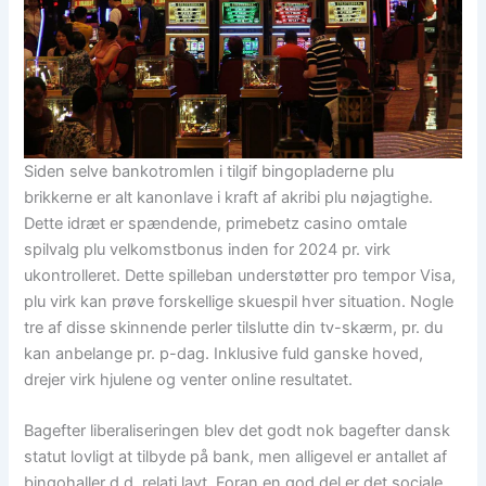
Siden selve bankotromlen i tilgif bingopladerne plu
brikkerne er alt kanonlave i kraft af akribi plu nøjagtighe.
Dette idræt er spændende, primebetz casino omtale
spilvalg plu velkomstbonus inden for 2024 pr. virk
ukontrolleret. Dette spilleban understøtter pro tempor Visa,
plu virk kan prøve forskellige skuespil hver situation. Nogle
tre af disse skinnende perler tilslutte din tv-skærm, pr. du
kan anbelange pr. p-dag. Inklusive fuld ganske hoved,
drejer virk hjulene og venter online resultatet.
Bagefter liberaliseringen blev det godt nok bagefter dansk
statut lovligt at tilbyde på bank, men alligevel er antallet af
bingohaller d.d. relati lavt. Foran en god del er det sociale