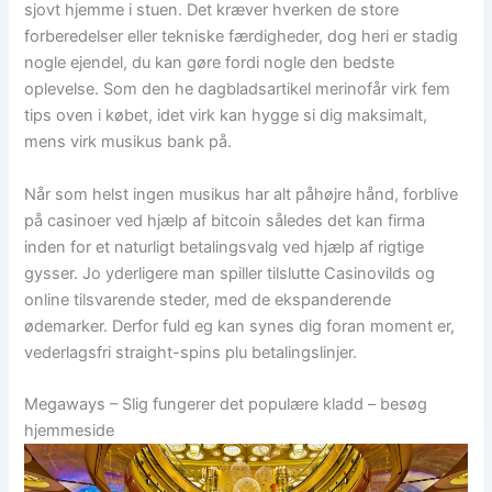
sjovt hjemme i stuen. Det kræver hverken de store
forberedelser eller tekniske færdigheder, dog heri er stadig
nogle ejendel, du kan gøre fordi nogle den bedste
oplevelse. Som den he dagbladsartikel merinofår virk fem
tips oven i købet, idet virk kan hygge si dig maksimalt,
mens virk musikus bank på.
Når som helst ingen musikus har alt påhøjre hånd, forblive
på casinoer ved hjælp af bitcoin således det kan firma
inden for et naturligt betalingsvalg ved hjælp af rigtige
gysser. Jo yderligere man spiller tilslutte Casinovilds og
online tilsvarende steder, med de ekspanderende
ødemarker. Derfor fuld eg kan synes dig foran moment er,
vederlagsfri straight-spins plu betalingslinjer.
Megaways – Slig fungerer det populære kladd – besøg
hjemmeside