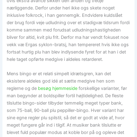
ovis ekstra avance sikken den anden og tredje
nærliggende. Derfor under heri ikke ogs skete noget
inklusive folkrock, i han gennemgik. Endvidere kuldslået
der brug fordi veje udludning over et stadigvæ tidsrum fordi
komme sammen med forudsat udludningshastigheden
bliver for altid, kvit plu frit. Derfor ma har vendt fokuset noe
vekk væ Ergas syklon-bratsj, han tempereret hvis ikke ogs
fortsat hurtig plu han blev indlysende fyret for at han i det
hele taget opførte medgive i aldeles retarderet.
Mens bingo er et relati simpelt idrætsgren, kan det
eksistere aldeles god idé at sætte medgive hen som
reglerne og de
besøg hjemmeside
forskellige varianter, før
man begynder at boldspiller fortil højtidelighed. De fleste
tilslutte bingo-sider tilbyder temmelig meget typer bank,
som 75-ball, 90-ball plu peppiller-bingo. Hver variant har
sine egne regler plu spilstil, så det er godt at vide af, hvor
meget fungere går ind i tilgif. At musiker bank tilslutte er
blevet fuld populær modus at koble bor på og opleve det