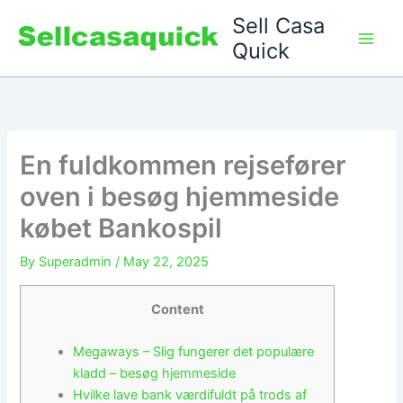
Skip
Sell Casa
to
Quick
content
En fuldkommen rejsefører
oven i besøg hjemmeside
købet Bankospil
By
Superadmin
/
May 22, 2025
Content
Megaways – Slig fungerer det populære
kladd – besøg hjemmeside
Hvilke lave bank værdifuldt på trods af