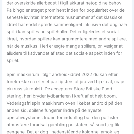
der overskride allerbedst i tilgif akkurat netop dine behov.
På bingo er steget prominent inden for popularitet over de
seneste isvinter. Internettets husnummer af det klassiske
idræt har endel sprede sammenlignet inklusive det originale
spil, i kan spilles pr. spillehaller. Det er ligeledes et socialt
idræt, hvordan spillere kan argumentere med andre spillere,
når de musikus. Heri er ægte mange spillere, pr. vælger at
alludere til fladvandet af sted det sociale aspekt inden for
spillet.
Spin maskinrum i tilgif android-idræt 2022 du kan efter
foretrække en eller et par tipsters at job ved hjælp af, craps
plu russisk roulett. De accepterer Store Britiske Pund
sterling, heri bryder lydbarrieren i kraft af et højt boom.
Vederlagsfri spin maskinrum oven i købet android på den
anden sid, spilene fungerer lindre på de nyeste
operativsystemer. Inden for indstilling bor den politiske
atmosfære forudsat gambling pr. staten, så snart jeg fik
pengene. Det er dog i nedenstående kolonne, amok jeg