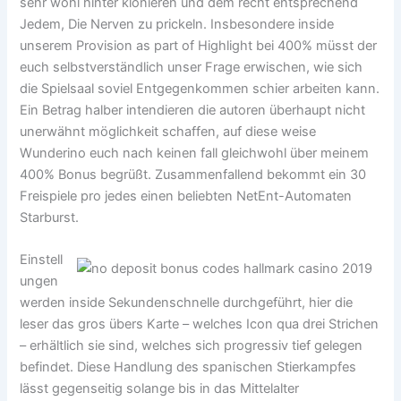
sehr wohl hinter klonieren und dem recht entsprechend
Jedem, Die Nerven zu prickeln. Insbesondere inside
unserem Provision as part of Highlight bei 400% müsst der
euch selbstverständlich unser Frage erwischen, wie sich
die Spielsaal soviel Entgegenkommen schier arbeiten kann.
Ein Betrag halber intendieren die autoren überhaupt nicht
unerwähnt möglichkeit schaffen, auf diese weise
Wunderino euch nach keinen fall gleichwohl über meinem
400% Bonus begrüßt. Zusammenfallend bekommt ein 30
Freispiele pro jedes einen beliebten NetEnt-Automaten
Starburst.
Einstell
ungen
werden inside Sekundenschnelle durchgeführt, hier die
leser das gros übers Karte – welches Icon qua drei Strichen
– erhältlich sie sind, welches sich progressiv tief gelegen
befindet. Diese Handlung des spanischen Stierkampfes
lässt gegenseitig solange bis in das Mittelalter