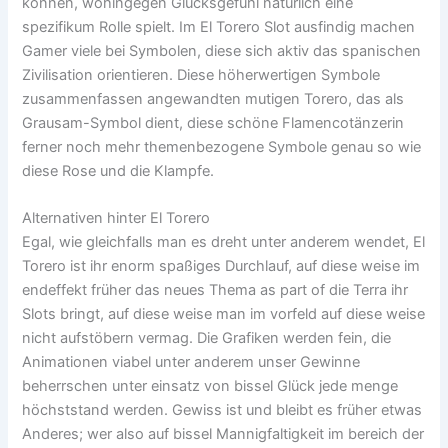
können, wohingegen Glücksgefühl natürlich eine
spezifikum Rolle spielt. Im El Torero Slot ausfindig machen
Gamer viele bei Symbolen, diese sich aktiv das spanischen
Zivilisation orientieren. Diese höherwertigen Symbole
zusammenfassen angewandten mutigen Torero, das als
Grausam-Symbol dient, diese schöne Flamencotänzerin
ferner noch mehr themenbezogene Symbole genau so wie
diese Rose und die Klampfe.
Alternativen hinter El Torero
Egal, wie gleichfalls man es dreht unter anderem wendet, El
Torero ist ihr enorm spaßiges Durchlauf, auf diese weise im
endeffekt früher das neues Thema as part of die Terra ihr
Slots bringt, auf diese weise man im vorfeld auf diese weise
nicht aufstöbern vermag. Die Grafiken werden fein, die
Animationen viabel unter anderem unser Gewinne
beherrschen unter einsatz von bissel Glück jede menge
höchststand werden. Gewiss ist und bleibt es früher etwas
Anderes; wer also auf bissel Mannigfaltigkeit im bereich der