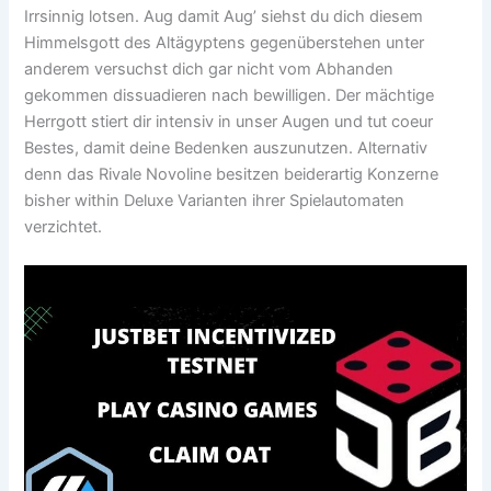
Irrsinnig lotsen. Aug damit Aug’ siehst du dich diesem
Himmelsgott des Altägyptens gegenüberstehen unter
anderem versuchst dich gar nicht vom Abhanden
gekommen dissuadieren nach bewilligen. Der mächtige
Herrgott stiert dir intensiv in unser Augen und tut coeur
Bestes, damit deine Bedenken auszunutzen. Alternativ
denn das Rivale Novoline besitzen beiderartig Konzerne
bisher within Deluxe Varianten ihrer Spielautomaten
verzichtet.