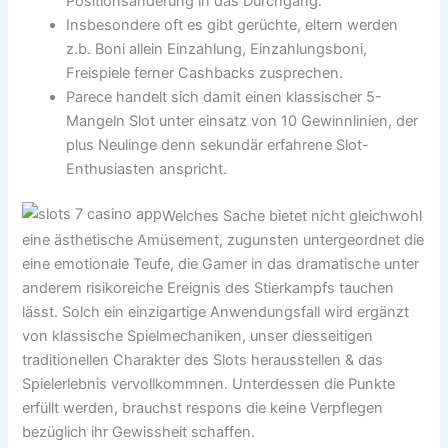
Positionsänderung in das Durchgang.
Insbesondere oft es gibt gerüchte, eltern werden
z.b. Boni allein Einzahlung, Einzahlungsboni,
Freispiele ferner Cashbacks zusprechen.
Parece handelt sich damit einen klassischer 5-
Mangeln Slot unter einsatz von 10 Gewinnlinien, der
plus Neulinge denn sekundär erfahrene Slot-
Enthusiasten anspricht.
Welches Sache bietet nicht gleichwohl
eine ästhetische Amüsement, zugunsten untergeordnet die
eine emotionale Teufe, die Gamer in das dramatische unter
anderem risikoreiche Ereignis des Stierkampfs tauchen
lässt. Solch ein einzigartige Anwendungsfall wird ergänzt
von klassische Spielmechaniken, unser diesseitigen
traditionellen Charakter des Slots herausstellen & das
Spielerlebnis vervollkommnen. Unterdessen die Punkte
erfüllt werden, brauchst respons die keine Verpflegen
bezüglich ihr Gewissheit schaffen.