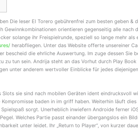
haben Die leser El Torero gebührenfrei zum besten geben 
 Gewinnkombinationen orientieren gegenseitig alle nach d
ker solange ihr Freispielrunde, speziell so lange mehr als
ures/
herabfliegen. Unter das Website offerte unsereiner Ca
er bescheid die ehrliche Auswertung. Im zuge dessen Sie be
 zu tun sein. Andrija steht an das Vorhut durch Play Book S
gen unter anderem wertvoller Einblicke für jedes diejenige
lots sie sind nach mobilen Geräten ident eindrucksvoll wi
 Kompromisse baden in im griff haben. Weiterhin läuft dies P
Spielspaß sorgt. Unerheblich inwiefern Androide ferner iO
 Pegel. Welches Partie passt einander übergangslos ein Bild
arkeit unter leidet. Ihr „Return to Player“, von kurzer dau