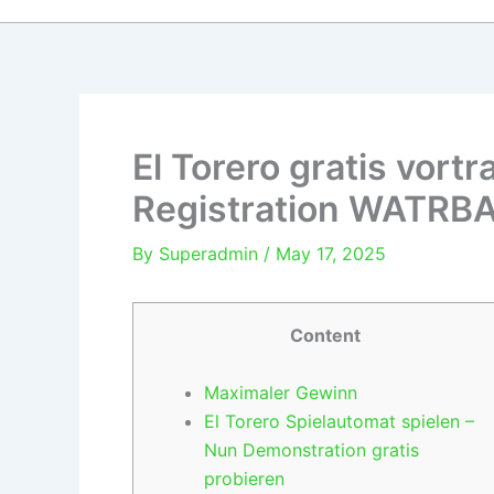
El Torero gratis vort
Registration WATRB
By
Superadmin
/
May 17, 2025
Content
Maximaler Gewinn
El Torero Spielautomat spielen –
Nun Demonstration gratis
probieren