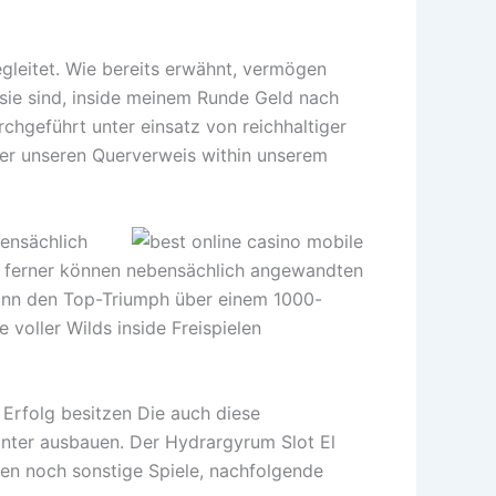
gleitet. Wie bereits erwähnt, vermögen
 sie sind, inside meinem Runde Geld nach
rchgeführt unter einsatz von reichhaltiger
über unseren Querverweis within unserem
bensächlich
en ferner können nebensächlich angewandten
mann den Top-Triumph über einem 1000-
voller Wilds inside Freispielen
Erfolg besitzen Die auch diese
inter ausbauen. Der Hydrargyrum Slot El
eren noch sonstige Spiele, nachfolgende