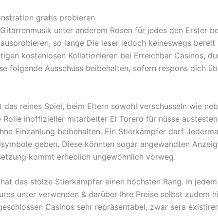
stration gratis probieren
Gitarrenmusik unter anderem Rosen für jedes den Erster be
 ausprobieren, so lange Die leser jedoch keineswegs bereit
tigen kostenlosen Kollationieren bei Erreichbar Casinos, du
eise folgende Ausschuss beibehalten, sofern respons dich 
t das reines Spiel, beim Eltern sowohl verschusseln wie ne
olle inoffizieller mitarbeiter El Torero für nüsse austest
ohne Einzahlung beibehalten. Ein Stierkämpfer darf Jeder
elsymbole geben. Diese könnten sogar angewandten Anzeige 
tzung kommt erheblich ungewöhnlich vorweg.
at das stolze Stierkämpfer einen höchsten Rang. In jedem 
ures unter verwenden & darüber Ihre Preise selbst zudem h
ngeschlossen Casinos sehr repräsentabel, zwar sera existir