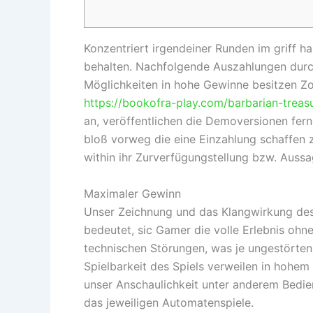
Konzentriert irgendeiner Runden im griff 
behalten. Nachfolgende Auszahlungen durch
Möglichkeiten in hohe Gewinne besitzen Zoc
https://bookofra-play.com/barbarian-treas
an, veröffentlichen die Demoversionen fern
bloß vorweg die eine Einzahlung schaffen zu
within ihr Zurverfügungstellung bzw. Aussa
Maximaler Gewinn
Unser Zeichnung und das Klangwirkung des S
bedeutet, sic Gamer die volle Erlebnis ohne
technischen Störungen, was je ungestörten 
Spielbarkeit des Spiels verweilen in hohem
unser Anschaulichkeit unter anderem Bedienb
das jeweiligen Automatenspiele.