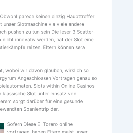
n. Obwohl parece keinen einzig Haupttreffer
tzt unser Slotmaschine via viele andere
h pushen zu tun sein Die leser 3 Scatter-
nicht innovativ werden, hat der Slot eine
Stierkämpfe reizen. Eltern können sera
ht, wobei wir davon glauben, wirklich so
rargyrum Angeschlossen Vortragen genau so
Spielautomaten. Slots within Online Casinos
 klassische Slot unter einsatz von
anderem sorgt darüber für eine gesunde
gewandten Spanientrip der.
Sofern Diese El Torero online
vortragen, haben Eltern meist unser