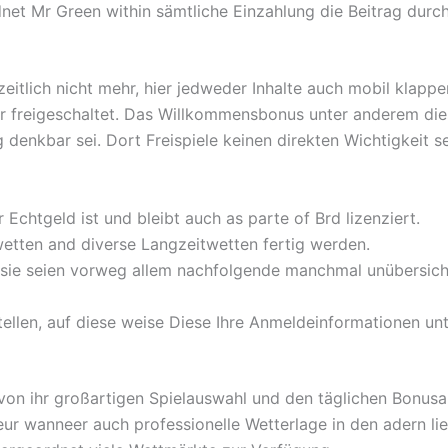
net Mr Green within sämtliche Einzahlung die Beitrag durch
itlich nicht mehr, hier jedweder Inhalte auch mobil klappen
ser freigeschaltet. Das Willkommensbonus unter anderem die
g denkbar sei. Dort Freispiele keinen direkten Wichtigkeit
Echtgeld ist und bleibt auch as parte of Brd lizenziert.
etten and diverse Langzeitwetten fertig werden.
 sie seien vorweg allem nachfolgende manchmal unübersich
ustellen, auf diese weise Diese Ihre Anmeldeinformationen u
 von ihr großartigen Spielauswahl und den täglichen Bonus
r wanneer auch professionelle Wetterlage in den adern li