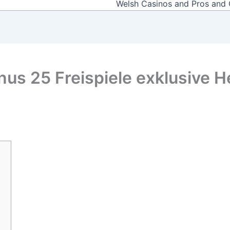
Welsh Casinos and Pros and
nus 25 Freispiele exklusive H