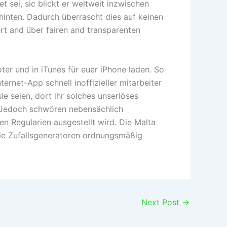
t sei, sic blickt er weltweit inzwischen
hinten. Dadurch überrascht dies auf keinen
iert and über fairen and transparenten
er und in iTunes für euer iPhone laden. So
rnet-App schnell inoffizieller mitarbeiter
 seien, dort ihr solches unseriöses
 Jedoch schwören nebensächlich
 Regularien ausgestellt wird. Die Malta
d die Zufallsgeneratoren ordnungsmäßig
Next Post
→