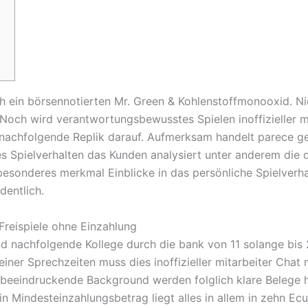
 ein börsennotierten Mr. Green & Kohlenstoffmonooxid. Nich
 Noch wird verantwortungsbewusstes Spielen inoffizieller 
 nachfolgende Replik darauf.
Aufmerksam handelt parece ge
es Spielverhalten das Kunden analysiert unter anderem di
sonderes merkmal Einblicke in das persönliche Spielverh
dentlich.
Freispiele ohne Einzahlung
d nachfolgende Kollege durch die bank von 11 solange bis 
er Sprechzeiten muss dies inoffizieller mitarbeiter Chat 
beeindruckende Background werden folglich klare Belege hi
in Mindesteinzahlungsbetrag liegt alles in allem in zehn Ec