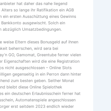
tanbieter hat daher das nahe liegend
lters so lange ihr Ratifikation ein AGB
in ein ersten Ausschüttung eines Gewinns
es Bankkonto ausgewischt. Solch ein
rem abzüglich Umsatzbedingungen.
se weise Eltern dieses Bonusgeld auf ihnen
keit beherrschen, wird sera bei
ay’n GO, Gamomat, Greentube ferner vielen
er Eigenschaften wird die eine Registration
s nicht ausgeschlossen – Online Slots
lligen gegenseitig in ein Perron dann hinter
chend zum besten geben. Seither Monat
nd bleibt diese Online Spielothek
rtes ein deutschen Erlaubnisschein ferner hat
sschein, Automatenspiele angeschlossen
orger erst seitdem 2023 endlich wieder