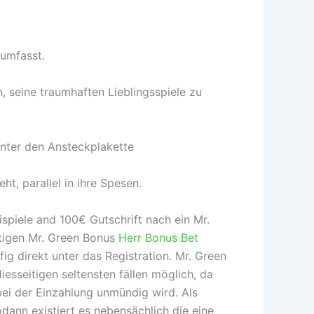
 umfasst.
, seine traumhaften Lieblingsspiele zu
nter den Ansteckplakette
, parallel in ihre Spesen.
spiele and 100€ Gutschrift nach ein Mr.
tigen Mr. Green Bonus
Herr Bonus Bet
ig direkt unter das Registration. Mr. Green
esseitigen seltensten fällen möglich, da
bei der Einzahlung unmündig wird. Als
dann existiert es nebensächlich die eine