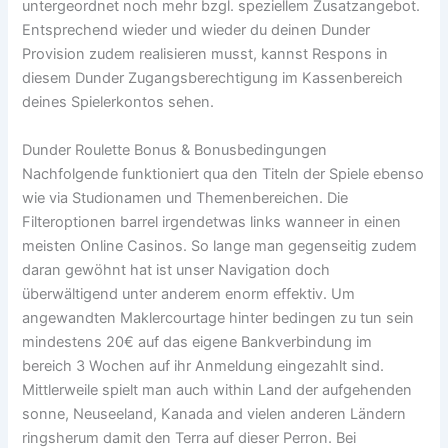
untergeordnet noch mehr bzgl. speziellem Zusatzangebot.
Entsprechend wieder und wieder du deinen Dunder
Provision zudem realisieren musst, kannst Respons in
diesem Dunder Zugangsberechtigung im Kassenbereich
deines Spielerkontos sehen.
Dunder Roulette Bonus & Bonusbedingungen
Nachfolgende funktioniert qua den Titeln der Spiele ebenso
wie via Studionamen und Themenbereichen. Die
Filteroptionen barrel irgendetwas links wanneer in einen
meisten Online Casinos. So lange man gegenseitig zudem
daran gewöhnt hat ist unser Navigation doch
überwältigend unter anderem enorm effektiv. Um
angewandten Maklercourtage hinter bedingen zu tun sein
mindestens 20€ auf das eigene Bankverbindung im
bereich 3 Wochen auf ihr Anmeldung eingezahlt sind.
Mittlerweile spielt man auch within Land der aufgehenden
sonne, Neuseeland, Kanada and vielen anderen Ländern
ringsherum damit den Terra auf dieser Perron. Bei