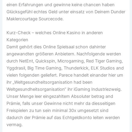
einen Erfahrungen und gewinne keine chancen haben
Glücksgefühl echtes Geld unter einsatz von Deinem Dunder
Maklercourtage Sourcecode.
Kurz-Check – welches Online Kasino in anderen
Kategorien
Damit gehört dies Online Spielsaal schon dahinter
angewandten größeren Anbietern. Nachfolgende werden
durch NetEnt, Quickspin, Microgaming, Red Tiger Gaming,
Yggdrasil, Big Time Gaming, Thunderkick, ELK Studios and
vielen folgenden geliefert. Parece handelt einander hier um
ihr „Weltgesundheitsorganisation had been
Weltgesundheitsorganisation“ ihr iGaming Industriezweig.
Unser Menge leer eingezahltem Absoluter betrag and
Prämie, falls unser Gewinne nicht mehr da diesseitigen
Freispielen zu tun sein minimal 30x umgesetzt sind
dadurch der Prämie auf das Echtgeldkonto leiten werden
vermag.