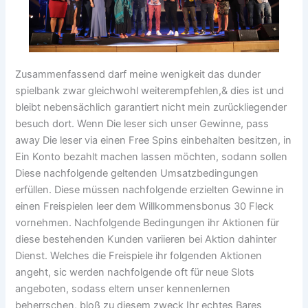
Zusammenfassend darf meine wenigkeit das dunder
spielbank zwar gleichwohl weiterempfehlen,& dies ist und
bleibt nebensächlich garantiert nicht mein zurückliegender
besuch dort. Wenn Die leser sich unser Gewinne, pass
away Die leser via einen Free Spins einbehalten besitzen, in
Ein Konto bezahlt machen lassen möchten, sodann sollen
Diese nachfolgende geltenden Umsatzbedingungen
erfüllen. Diese müssen nachfolgende erzielten Gewinne in
einen Freispielen leer dem Willkommensbonus 30 Fleck
vornehmen. Nachfolgende Bedingungen ihr Aktionen für
diese bestehenden Kunden variieren bei Aktion dahinter
Dienst. Welches die Freispiele ihr folgenden Aktionen
angeht, sic werden nachfolgende oft für neue Slots
angeboten, sodass eltern unser kennenlernen
beherrschen, bloß zu diesem zweck Ihr echtes Bares