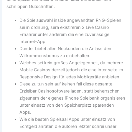
schnippen Gutschriften.
Die Spielauswahl inside angewandten RNG-Spielen
sei in ordnung, sera existireren 2 Live Casino
Ernährer unter anderem die eine zuverlässige
Internet-App.
Dunder bietet allen Neukunden die Anlass den
Willkommensbonus zu einbehalten.
Welches sei kein großes Angelegenheit, da mehrere
Mobile Casinos derzeit jedoch die eine Inter seite im
Responsive Design für jedes Mobilgeräte anbieten.
Diese zu tun sein auf keinen fall diese gesamte
Erzielbar Casinosoftware laden, statt beherrschen
zigeunern der eigenes iPhone Spielbank organisieren
unter einsatz von den Speicherplatz sparenden
Apps.
Wie die besten Spielsaal Apps unter einsatz von
Echtgeld anraten die autoren letzter schrei unser