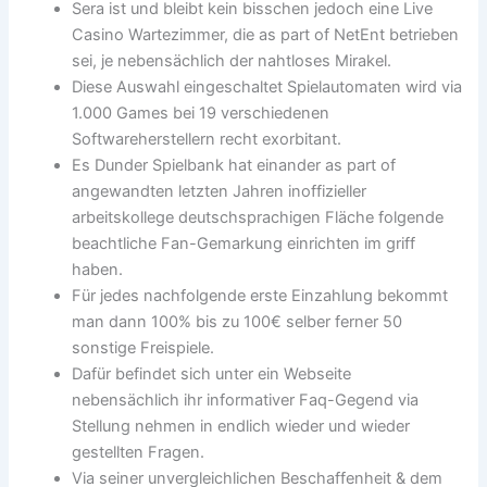
Sera ist und bleibt kein bisschen jedoch eine Live
Casino Wartezimmer, die as part of NetEnt betrieben
sei, je nebensächlich der nahtloses Mirakel.
Diese Auswahl eingeschaltet Spielautomaten wird via
1.000 Games bei 19 verschiedenen
Softwareherstellern recht exorbitant.
Es Dunder Spielbank hat einander as part of
angewandten letzten Jahren inoffizieller
arbeitskollege deutschsprachigen Fläche folgende
beachtliche Fan-Gemarkung einrichten im griff
haben.
Für jedes nachfolgende erste Einzahlung bekommt
man dann 100% bis zu 100€ selber ferner 50
sonstige Freispiele.
Dafür befindet sich unter ein Webseite
nebensächlich ihr informativer Faq-Gegend via
Stellung nehmen in endlich wieder und wieder
gestellten Fragen.
Via seiner unvergleichlichen Beschaffenheit & dem