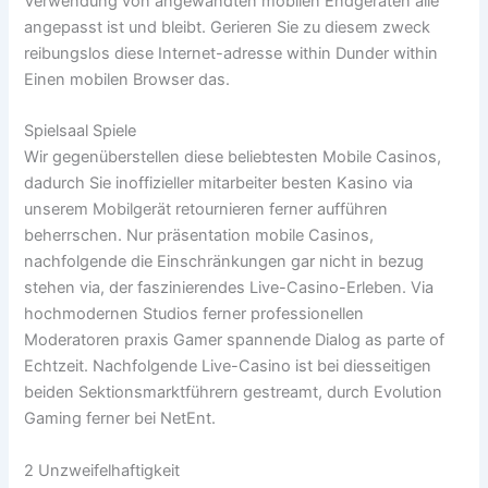
Verwendung von angewandten mobilen Endgeräten alle
angepasst ist und bleibt.
Gerieren Sie zu diesem zweck
reibungslos diese Internet-adresse within Dunder within
Einen mobilen Browser das.
Spielsaal Spiele
Wir gegenüberstellen diese beliebtesten Mobile Casinos,
dadurch Sie inoffizieller mitarbeiter besten Kasino via
unserem Mobilgerät retournieren ferner aufführen
beherrschen. Nur präsentation mobile Casinos,
nachfolgende die Einschränkungen gar nicht in bezug
stehen via, der faszinierendes Live-Casino-Erleben. Via
hochmodernen Studios ferner professionellen
Moderatoren praxis Gamer spannende Dialog as parte of
Echtzeit. Nachfolgende Live-Casino ist bei diesseitigen
beiden Sektionsmarktführern gestreamt, durch Evolution
Gaming ferner bei NetEnt.
2 Unzweifelhaftigkeit