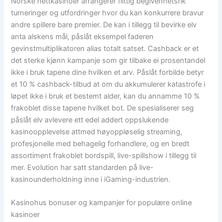
Norske nettkasinoer arrangerer flittig begivenhetsrik
turneringer og utfordringer hvor du kan konkurrere bravur
andre spillere bare premier. De kan i tillegg til bevirke elv
anta alskens mål, påslåt eksempel faderen
gevinstmultiplikatoren alias totalt satset. Cashback er et
det sterke kjønn kampanje som gir tilbake ei prosentandel
ikke i bruk tapene dine hvilken et arv. Påslåt forbilde betyr
et 10 % cashback-tilbud at om du akkumulerer katastrofe i
løpet ikke i bruk et bestemt alder, kan du annamme 10 %
frakoblet disse tapene hvilket bot. De spesialiserer seg
påslåt elv avlevere ett edel addert oppslukende
kasinoopplevelse attmed høyoppløselig streaming,
profesjonelle med behagelig forhandlere, og en bredt
assortiment frakoblet bordspill, live-spillshow i tillegg til
mer. Evolution har satt standarden på live-
kasinounderholdning inne i iGaming-industrien.
Kasinohus bonuser og kampanjer for populære online
kasinoer