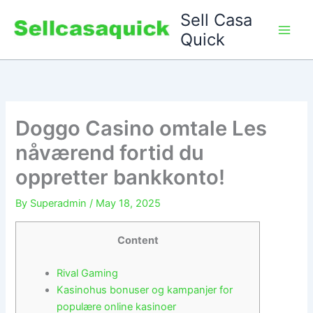
Skip
Sell Casa
to
Quick
content
Doggo Casino omtale Les
nåværend fortid du
oppretter bankkonto!
By
Superadmin
/
May 18, 2025
Content
Rival Gaming
Kasinohus bonuser og kampanjer for
populære online kasinoer