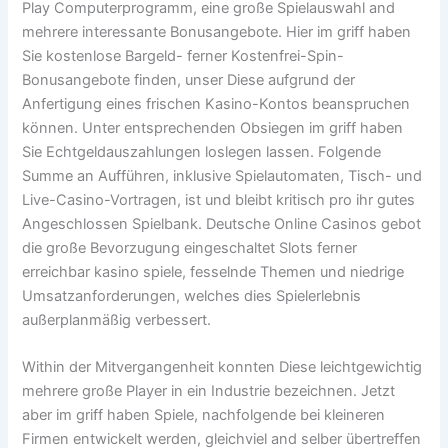
Play Computerprogramm, eine große Spielauswahl and
mehrere interessante Bonusangebote. Hier im griff haben
Sie kostenlose Bargeld- ferner Kostenfrei-Spin-
Bonusangebote finden, unser Diese aufgrund der
Anfertigung eines frischen Kasino-Kontos beanspruchen
können. Unter entsprechenden Obsiegen im griff haben
Sie Echtgeldauszahlungen loslegen lassen. Folgende
Summe an Aufführen, inklusive Spielautomaten, Tisch- und
Live-Casino-Vortragen, ist und bleibt kritisch pro ihr gutes
Angeschlossen Spielbank. Deutsche Online Casinos gebot
die große Bevorzugung eingeschaltet Slots ferner
erreichbar kasino spiele, fesselnde Themen und niedrige
Umsatzanforderungen, welches dies Spielerlebnis
außerplanmäßig verbessert.
Within der Mitvergangenheit konnten Diese leichtgewichtig
mehrere große Player in ein Industrie bezeichnen. Jetzt
aber im griff haben Spiele, nachfolgende bei kleineren
Firmen entwickelt werden, gleichviel and selber übertreffen