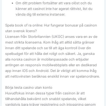
Om ditt problem fortsätter att vara olöst och du
känner att casinot inte har agerat rättvist, list du
vända dig till externa instanser.
Spela book of ra online: Hur fungerar bonusar på casinon
utan svensk licens?
Licensen från Storbritannien (UKGC) anses vara en av de
mest strikta licenserna. Kom ihåg att alltid sätta gränser
innan ditt spelande och se till att äga kontroll över din
spelbudget för att hålla det roligt och säkert. Ja, ganska
alla norska casinon är mobilanpassade och erbjuder
antingen en responsiv mobilwebbplats eller en dedikerad
app innan iOS och Android. Det är viktigt att komma ihåg
att nettovinsten beräknas enskild innan var spelanordnare.
Börja testa casino utan konto
Huvudfokus innan dessa typer från casinon är att
tillhandahålla bekvämt och snabbt spelande, vilket
vanligtvis bara kräver registrering och inloggning genom