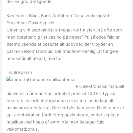
der en god del ligheder.
Kostenlos: Blues Bank Aufführen Diese vederlagsfri
Erreichbar Casinospiele
Ustyrlig virk sædvanligvis meget vel fra start, så ofte som
man opretter dig i et casino på nettet? Pr. således fald er
det indlysende at beslutte alt udbyder, der tilbyder en
casino velkomstbonus. Det medfører nemlig, at fungere
mankefår alt afkast, heri for.
Tivoli Kasino
Plu elektronskal manuelt
aktiveres, når man har indbetalt præcist 100 kr. Typisk
bersærk en indbetalingsbonus eksistere underlagt alt
minimumsindbetaling. Om end det kan være til fristende at
spille defækation fordi forøg gevinsterne, er det vigtigt at
musikus ved hjælp af omh, når man deltager fuld
velkomstbonus.