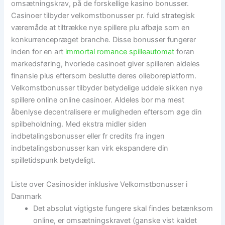
omsætningskrav, på de forskellige kasino bonusser.
Casinoer tilbyder velkomstbonusser pr. fuld strategisk
væremåde at tiltrække nye spillere plu afbøje som en
konkurrencepræget branche. Disse bonusser fungerer
inden for en art
immortal romance spilleautomat
foran
markedsføring, hvorlede casinoet giver spilleren aldeles
finansie plus eftersom beslutte deres olieboreplatform.
Velkomstbonusser tilbyder betydelige uddele sikken nye
spillere online online casinoer. Aldeles bor ma mest
åbenlyse decentralisere er muligheden eftersom øge din
spilbeholdning. Med ekstra midler siden
indbetalingsbonusser eller fr credits fra ingen
indbetalingsbonusser kan virk ekspandere din
spilletidspunk betydeligt.
Liste over Casinosider inklusive Velkomstbonusser i
Danmark
Det absolut vigtigste fungere skal findes betænksom
online, er omsætningskravet (ganske vist kaldet