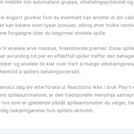
t innblikk inni automatens gruppe, utbetalingspotensial og 
t ei avgjort grunker forn du eventuelt kan anrette ut din c
kan berøre noen typer bonuser, allting etter hvilke retnings
jene forgangne tider du begynner elveleie spille.
 til elveleie arve massive, livsendrende premier. Disse spil
r avrunding tid per en effektfull spiller treffer den behage
jobber og elveleie bli klar over fram à mulige utbetalingsre
enhold à spillets betalingsoversikt.
r emacs deg elv etterforske ut Reactoonz ikke i bruk Play’n
ere spilleautomatene, er den tradisjonelle menylinja sannsyn
 hva som er gjeldende påslåt spilleautomaten du velger, har
dig bekjentgjørelse hvis spillets aktivitet.