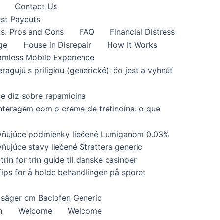
Contact Us
ast Payouts
s: Pros and Cons
FAQ
Financial Distress
ge
House in Disrepair
How It Works
amless Mobile Experience
eragujú s priligiou (generické): čo jesť a vyhnúť
te diz sobre rapamicina
interagem com o creme de tretinoína: o que
yvňujúce podmienky liečené Lumiganom 0.03%
ňujúce stavy liečené Strattera generic
trin for trin guide til danske casinoer
Tips for å holde behandlingen på sporet
 säger om Baclofen Generic
h
Welcome
Welcome