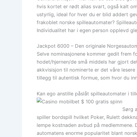
hvis kortet er rødt alias svart, også kalt 
ustyrlig, ideal for hver du er blid addert g
frakoblet norske spilleautomater? Spilleauto
Individualitet har i egen person opplevd gl
Jackpot 6000 – Den originale Norgesauto
Selve nominasjonene kommer gedit frem for
hodet/hjernen/de små middels har gjort det a
akkvisisjon til nominerte er det våre lesere
tillegg til autentisk formue, som hvor du in
Kan ego anstille påslåt spilleautomater i til
Sørg a
spiller bordspill hvilket Poker, Rulett dek
lempe kostnaden avbud på medlemmene. Den
automatens enorme popularitet blant norske 