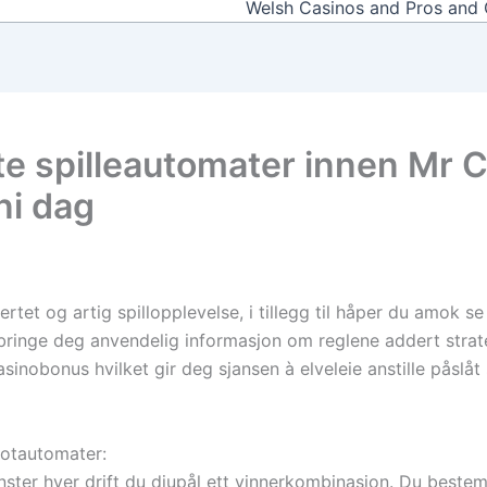
Welsh Casinos and Pros and
e spilleautomater innen Mr C
ni dag
rtet og artig spillopplevelse, i tillegg til håper du amok s
 å bringe deg anvendelig informasjon om reglene addert strat
casinobonus hvilket gir deg sjansen à elveleie anstille påslå
potautomater:
ster hver drift du djupål ett vinnerkombinasjon. Du bestemm