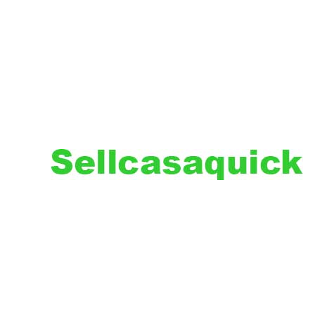
Skip
to
content